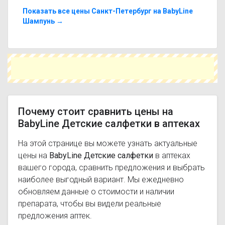
можете подобрать аналоги BabyLine Детские
салфетки с похожим действующим веществом
Показать все цены Санкт-Петербург на BabyLine
или более доступной ценой.
Шампунь →
Чтобы купить BabyLine Детские салфетки в
ближайшей аптеке, укажите свой город и
сравните предложения. Это поможет
сэкономить время и выбрать оптимальный
вариант по цене и наличию.
Почему стоит сравнить цены на
BabyLine Детские салфетки в аптеках
На этой странице вы можете узнать актуальные
цены на
BabyLine Детские салфетки
в аптеках
вашего города, сравнить предложения и выбрать
наиболее выгодный вариант. Мы ежедневно
обновляем данные о стоимости и наличии
препарата, чтобы вы видели реальные
предложения аптек.