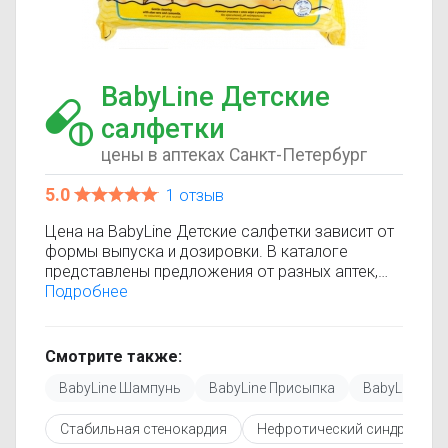
BabyLine Детские
салфетки
цены в аптеках Санкт-Петербург
5.0
1 отзыв
Цена на BabyLine Детские салфетки зависит от
формы выпуска и дозировки. В каталоге
представлены предложения от разных аптек,
что позволяет быстро найти, где купить
Подробнее
BabyLine Детские салфетки по минимальной
цене. Информация о стоимости регулярно
обновляется, поэтому вы видите только
Смотрите также:
актуальные данные.
BabyLine Шампунь
BabyLine Присыпка
BabyLine Мас
Перед покупкой рекомендуется ознакомиться с
инструкцией по применению, показаниями и
Стабильная стенокардия
Нефротический синдром
противопоказаниями. При необходимости вы