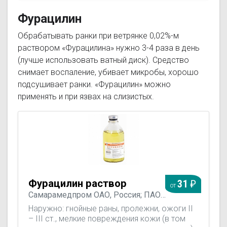
крапивницы, краснухи и т.п.
Фурацилин
Обрабатывать ранки при ветрянке 0,02%-м
раствором «Фурацилина» нужно 3-4 раза в день
(лучше использовать ватный диск). Средство
снимает воспаление, убивает микробы, хорошо
подсушивает ранки. «Фурацилин» можно
применять и при язвах на слизистых.
Фурацилин раствор
31
от
Самарамедпром ОАО, Россия; ПАО
"Биосинтез", Россия; ОАО Дальхимфарм,
Наружно: гнойные раны, пролежни, ожоги II
Россия; Випс-Мед, Россия
– III ст., мелкие повреждения кожи (в том