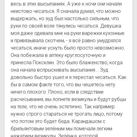
весь в этих высыпаниях. А уже к ночи они начали
неистово чесаться. Я сначала думал, что можно
выдержать, но зуд был настолько сильным, что
руки по своей воле тянулись чесаться. Девушка
моя даже одевала мне на руки варежки кухонные
и привязывала скотчем, - я всё равно умудрялся
чесаться, иначе уснуть было просто невозможно.
Она побежала в аптеку круглосуточную и
принесла Поксклин. Это было блаженство, когда
она начала вспрыскивать высыпания... Зуд
довольно быстро ушел и я перестал чесаться. Как
бы в самом факте того, что вы чешетесь нету
ничего плохого. Плохо, если в следствии
расчесывания, вы лопнете везикулы и будут рубцы
на теле, что не очень эстетично. Так например
нужно строго стараться не трогать лицо, потому
что потом это будет беда. Карандашом с
брильянтовым зелёным мы помечали легким
нажатием везикулы. Зелёнка, которой