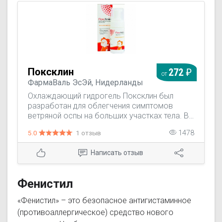
Поксклин
272
от
ФармаВаль ЭсЭй, Нидерланды
Охлаждающий гидрогель Поксклин был
разработан для облегчения симптомов
ветряной оспы на больших участках тела. В
то время как распределение густых кремов
5.0
1 отзыв
1478
и мазей по телу может привести к
повреждению пузырьков, охлаждающий
Написать отзыв
гидрогель очень легок в нанесении и не
вызывает трения в чувствительных областях
при нанесении на кожу. ПоксКлин
Фенистил
обеспечивает мгновенный охлаждающий
эффект, что значительно облегчает зуд. С
«Фенистил» – это безопасное антигистаминное
этой целью он может применяться столько
(противоаллергическое) средство нового
раз, сколько это необходимо. ПоксКлин