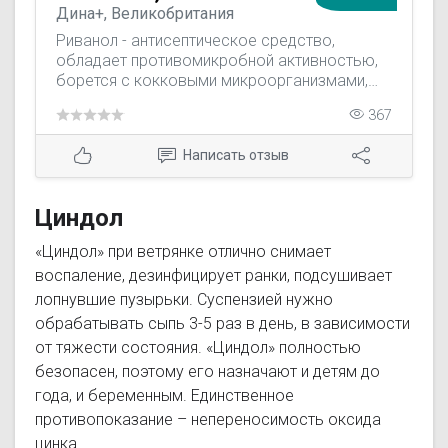
Дина+, Великобритания
Риванол - антисептическое средство,
обладает противомикробной активностью,
борется с кокковыми микроорганизмами,
применяется в гинекологии, урологии,
367
хирургии, дерматологии, офтальмологии.
Написать отзыв
Циндол
«Циндол» при ветрянке отлично снимает
воспаление, дезинфицирует ранки, подсушивает
лопнувшие пузырьки. Суспензией нужно
обрабатывать сыпь 3-5 раз в день, в зависимости
от тяжести состояния. «Циндол» полностью
безопасен, поэтому его назначают и детям до
года, и беременным. Единственное
противопоказание – непереносимость оксида
цинка.