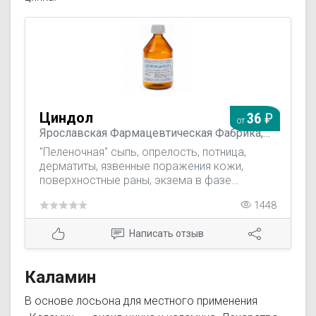
Циндол
36
от
Ярославская Фармацевтическая Фабрика,
Россия
"Пеленочная" сыпь, опрелость, потница,
дерматиты, язвенные поражения кожи,
поверхностные раны, экзема в фазе
обострения, простой герпес, стрептодермия,
1448
трофические язвы, ожоги, пролежни.
Написать отзыв
Каламин
В основе лосьона для местного применения