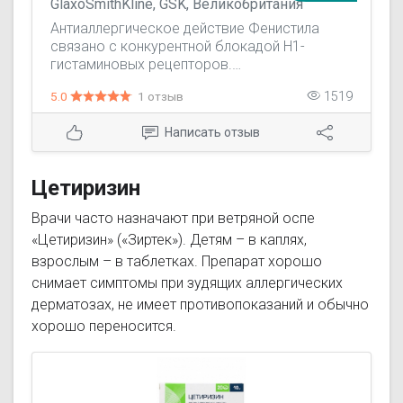
GlaxoSmithKline, GSK, Великобритания
Антиаллергическое действие Фенистила
связано с конкурентной блокадой H1-
гистаминовых рецепторов.
Симптоматическое лечение аллергических
5.0
1 отзыв
1519
заболеваний, таких как: крапивница;
аллергический ринит; пищевая аллергия;
Написать отзыв
лекарственная аллергия. Устранение зуда
при: укусах насекомых; ветряной оспе;
атопическом дерматите.
Цетиризин
Врачи часто назначают при ветряной оспе
«Цетиризин» («Зиртек»). Детям – в каплях,
взрослым – в таблетках. Препарат хорошо
снимает симптомы при зудящих аллергических
дерматозах, не имеет противопоказаний и обычно
хорошо переносится.