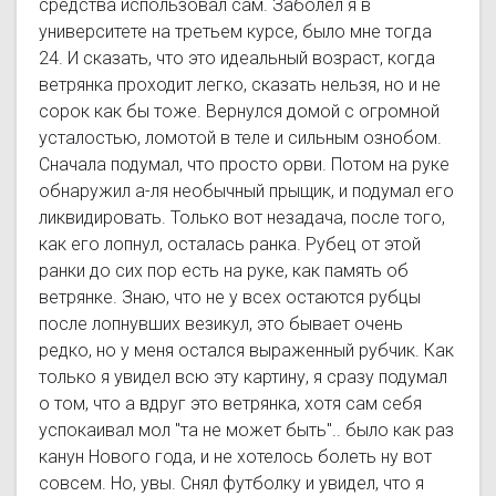
средства использовал сам. Заболел я в
университете на третьем курсе, было мне тогда
24. И сказать, что это идеальный возраст, когда
ветрянка проходит легко, сказать нельзя, но и не
сорок как бы тоже. Вернулся домой с огромной
усталостью, ломотой в теле и сильным ознобом.
Сначала подумал, что просто орви. Потом на руке
обнаружил а-ля необычный прыщик, и подумал его
ликвидировать. Только вот незадача, после того,
как его лопнул, осталась ранка. Рубец от этой
ранки до сих пор есть на руке, как память об
ветрянке. Знаю, что не у всех остаются рубцы
после лопнувших везикул, это бывает очень
редко, но у меня остался выраженный рубчик. Как
только я увидел всю эту картину, я сразу подумал
о том, что а вдруг это ветрянка, хотя сам себя
успокаивал мол "та не может быть".. было как раз
канун Нового года, и не хотелось болеть ну вот
совсем. Но, увы. Снял футболку и увидел, что я