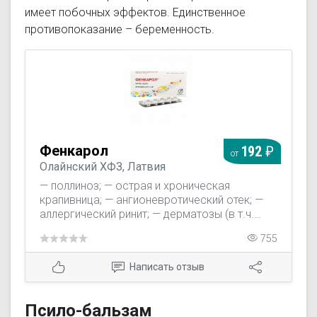
имеет побочных эффектов. Единственное
противопоказание – беременность.
Фенкарол
192
от
Олайнский ХФЗ, Латвия
— поллиноз; — острая и хроническая
крапивница; — ангионевротический отек; —
аллергический ринит; — дерматозы (в т.ч.
экзема, псориаз, атопический дерматит); —
755
нейродермит; — кожный зуд.
Написать отзыв
Псило-бальзам