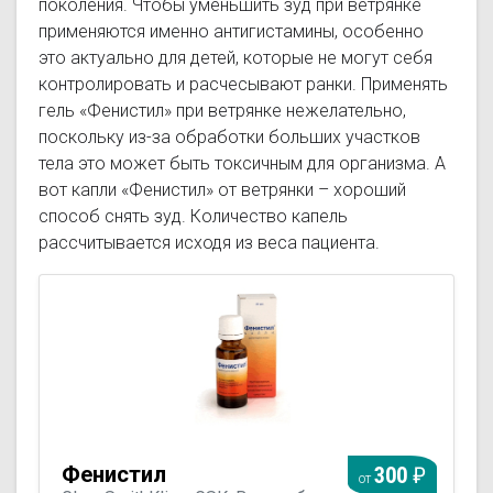
поколения. Чтобы уменьшить зуд при ветрянке
содержит ингредиент 2QR, биологически
активный антибактериальный комплекс. Этот
применяются именно антигистамины, особенно
компонент помогает естественному
это актуально для детей, которые не могут себя
кожному иммунитету Вашего ребенка
контролировать и расчесывают ранки. Применять
блокировать вредоносные бактерии.
гель «Фенистил» при ветрянке нежелательно,
Антибактериальный компонент в составе
поскольку из-за обработки больших участков
ПоксКлин представляет собой полисахарид,
полученный из растительного экстракта
тела это может быть токсичным для организма. А
Алоэ-Вера. Он создает на коже барьер, тем
вот капли «Фенистил» от ветрянки – хороший
самым препятствует проникновению и
способ снять зуд. Количество капель
распространению бактерий на поверхности
рассчитывается исходя из веса пациента.
кожи.
Фенистил
300
от