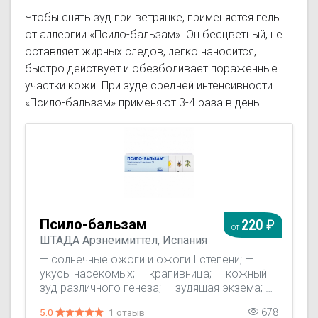
Чтобы снять зуд при ветрянке, применяется гель
от аллергии «Псило-бальзам». Он бесцветный, не
оставляет жирных следов, легко наносится,
быстро действует и обезболивает пораженные
участки кожи. При зуде средней интенсивности
«Псило-бальзам» применяют 3-4 раза в день.
Псило-бальзам
220
от
ШТАДА Арзнеимиттел, Испания
— солнечные ожоги и ожоги I степени; —
укусы насекомых; — крапивница; — кожный
зуд различного генеза; — зудящая экзема; —
ветряная оспа; — аллергические
5.0
1 отзыв
678
раздражения кожи (за исключением зуда