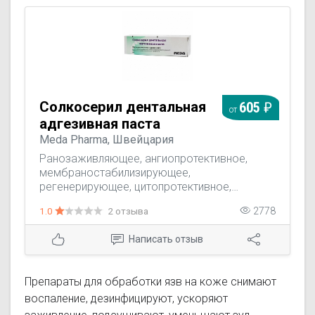
Солкосерил дентальная
605
от
адгезивная паста
Meda Pharma, Швейцария
Ранозаживляющее, ангиопротективное,
мембраностабилизирующее,
регенерирующее, цитопротективное,
антигипоксическое лекарственное
1.0
2 отзыва
2778
средство, которое выпускается в виде
раствора для инъекций, геля и мази для
Написать отзыв
наружного применения.
Препараты для обработки язв на коже снимают
воспаление, дезинфицируют, ускоряют