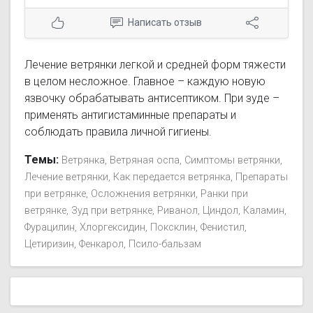
при холестазе); — контактные дерматиты,
Написать отзыв
вызванные соприкосновением с растениями.
Лечение ветрянки легкой и средней форм тяжести
в целом несложное. Главное – каждую новую
язвочку обрабатывать антисептиком. При зуде –
применять антигистаминные препараты и
соблюдать правила личной гигиены.
Темы:
Ветрянка
Ветряная оспа
Симптомы ветрянки
Лечение ветрянки
Как передается ветрянка
Препараты
при ветрянке
Осложнения ветрянки
Ранки при
ветрянке
Зуд при ветрянке
Риванол
Циндол
Каламин
Фурацилин
Хлоргексидин
Поксклин
Фенистил
Цетиризин
Фенкарол
Псило-бальзам