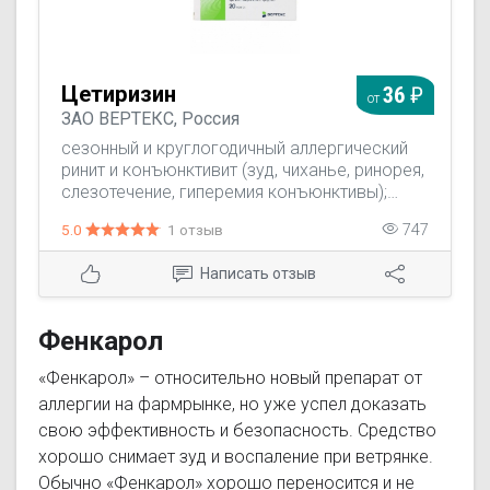
Цетиризин
36
от
ЗАО ВЕРТЕКС, Россия
сезонный и круглогодичный аллергический
ринит и конъюнктивит (зуд, чиханье, ринорея,
слезотечение, гиперемия конъюнктивы);
крапивница (в т.ч. хроническая
5.0
1 отзыв
747
идиопатическая крапивница); сенная
лихорадка (поллиноз); зуд;
Написать отзыв
ангионевротический отек (отек Квинке);
зудящие аллергические дерматозы.
Фенкарол
«Фенкарол» – относительно новый препарат от
аллергии на фармрынке, но уже успел доказать
свою эффективность и безопасность. Средство
хорошо снимает зуд и воспаление при ветрянке.
Обычно «Фенкарол» хорошо переносится и не