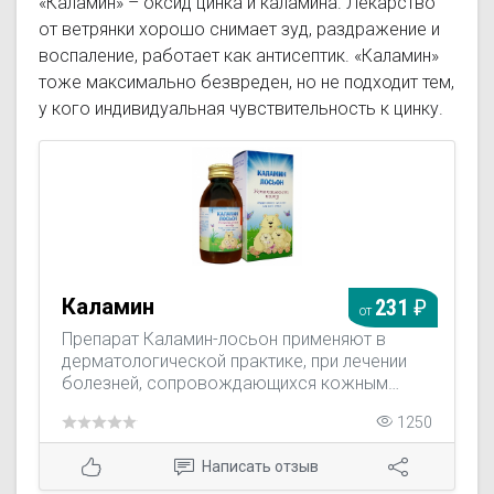
«Каламин» – оксид цинка и каламина. Лекарство
от ветрянки хорошо снимает зуд, раздражение и
воспаление, работает как антисептик. «Каламин»
тоже максимально безвреден, но не подходит тем,
у кого индивидуальная чувствительность к цинку.
Каламин
231
от
Препарат Каламин-лосьон применяют в
дерматологической практике, при лечении
болезней, сопровождающихся кожным
зудом. Поэтому лосьон назначают при
1250
комплексном лечении ветрянки, экземы,
псориаза. Применяют при дерматитах,
Написать отзыв
прыщах, герпесе. Используют при лечении
кожных высыпаний, опоясывающего лишая,