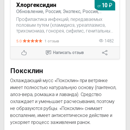
Хлоргексидин
10
от
Обновление, Россия; Экотекс, Россия;
Марбиофарм, Россия; Медсинтез, Россия;
Профилактика инфекций, передаваемых
ЮжФарм, Россия; Фармацевтическая
половым путем (хламидиоз, уреаплазмоз,
фабрика Санкт-Петербурга, Россия; ЗАО
трихомониаз, гонорея, сифилис, генитальный
"Московская фармацевтическая фабрика",
герпес). Дезинфекция гнойных ран,
Россия
5.0
1 отзыв
1482
инфицированных ожоговых поверхностей;
лечение инфекций кожи и слизистых
Написать отзыв
оболочек в хирургии, в акушерстве и
гинекологии, урологии (уретриты,
уретропростатиты), стоматологии (гингивит,
Поксклин
стоматит, афты, пародонтит, альвеолит).
Охлаждающий мусс «Поксклин» при ветрянке
имеет полностью натуральную основу (пантенол,
алоэ-вера, ромашка и лаванда). Средство
охлаждает и уменьшает расчесывания, поэтому
не образуются рубцы. «Поксклин» снимает
воспаление, имеет антисептическое действие и
ускоряет процесс заживления ранок.