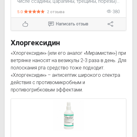
числе ссадины, царапины, трещины, порезы).
Местно: блефарит, конъюнктивит, фурункул
5.0
2 отзыва
380
наружного слухового прохода; остеомиелит,
эмпиема околоносовых пазух, плевры
Написать отзыв
(промывание полостей); острый наружный и
средний отит, ангина, стоматит, гингивит.
Хлоргексидин
«Хлоргексидин» (или его аналог «Мирамистин») при
ветрянке наносят на везикулы 2-3 раза в день. Для
полоскания рта средство тоже подходит.
«Хлоргексидин» – антисептик широкого спектра
действия с противомикробным и
противогрибковым эффектами.