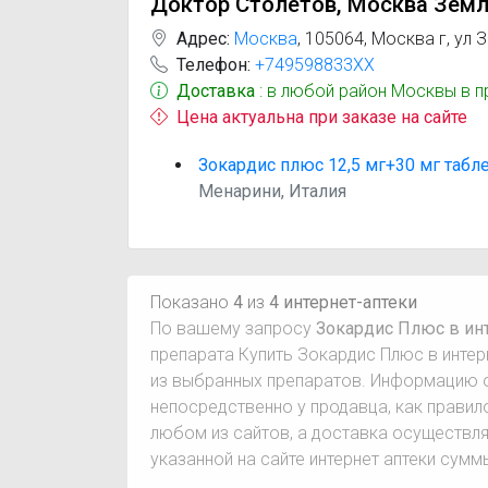
Доктор Столетов, Москва Земл
Адрес:
Москва
,
105064, Москва г, ул З
Телефон:
+749598833XX
Доставка
: в любой район Москвы в 
Цена актуальна при заказе на сайте
Зокардис плюс 12,5 мг+30 мг табл
Менарини, Италия
Показано
4
из
4 интернет-аптеки
По вашему запросу
Зокардис Плюс в инт
препарата Купить Зокардис Плюс в интер
из выбранных препаратов. Информацию о
непосредственно у продавца, как правил
любом из сайтов, а доставка осуществля
указанной на сайте интернет аптеки сумм