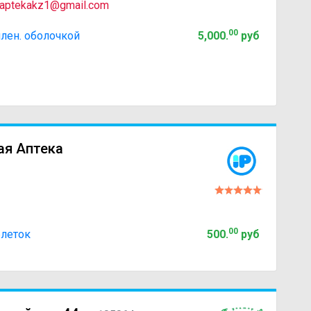
aptekakz1@gmail.com
00
лен. оболочкой
5,000
.
руб
ая Аптека
00
блеток
500
.
руб