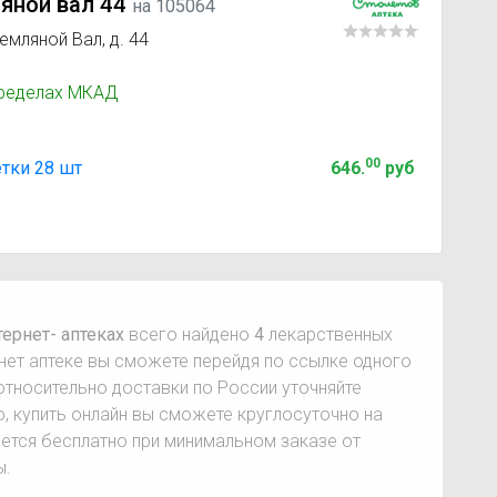
яной вал 44
на 105064
емляной Вал, д. 44
пределах МКАД
00
етки 28 шт
646
.
руб
ернет- аптеках
всего найдено
4
лекарственных
нет аптеке вы сможете перейдя по ссылке одного
тносительно доставки по России уточняйте
о, купить онлайн вы сможете круглосуточно на
ется бесплатно при минимальном заказе от
ы.