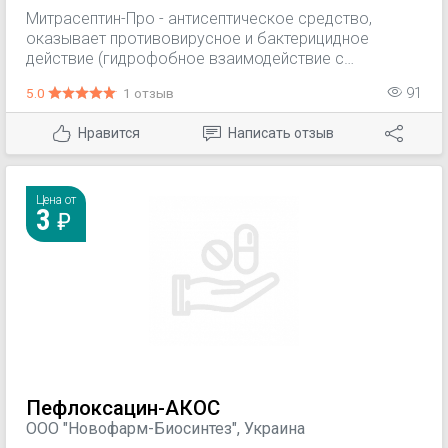
Митрасептин-Про - антисептическое средство,
оказывает противовирусное и бактерицидное
действие (гидрофобное взаимодействие с
мембранами микроорганизмов приводит к их
5.0
1 отзыв
91
разрушению).
Нравится
Написать отзыв
Цена от
3
Пефлоксацин-АКОС
ООО "Новофарм-Биосинтез", Украина