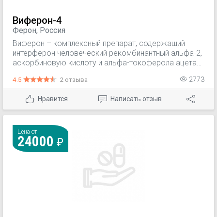
Виферон-4
Ферон, Россия
Виферон – комплексный препарат, содержащий
интерферон человеческий рекомбинантный альфа-2,
аскорбиновую кислоту и альфа-токоферола ацетат.
Препарат оказывает противовирусное,
4.5
2 отзыва
2773
иммуномодулирующее и антипролиферативное
действие.
Нравится
Написать отзыв
Цена от
24000