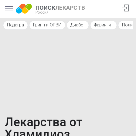
ПОИСК
ЛЕКАРСТВ
Россия
Подагра
Грипп и ОРВИ
Диабет
Фарингит
Полиа
Лекарства от
Хламидиоз