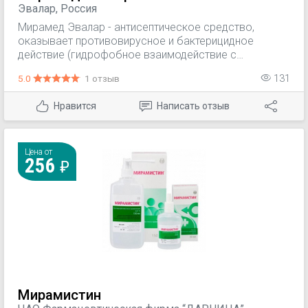
Эвалар, Россия
Мирамед Эвалар - антисептическое средство,
оказывает противовирусное и бактерицидное
действие (гидрофобное взаимодействие с
мембранами микроорганизмов приводит к их
5.0
1 отзыв
131
разрушению). Активен в отношении
грамположительных и грамотрицательных, аэробных
Нравится
Написать отзыв
и анаэробных, спорообразующих и аспорогенных
бактерий в виде монокультур и микробных
ассоциаций, включая госпитальные штаммы с
полирезистентностью к антибиотикам.
Цена от
256
Мирамистин