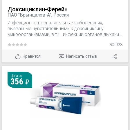
Доксициклин-Ферейн
ПАО "Брынцалов-А", Россия
Инфекционно-воспалительные заболевания,
вызванные чувствительными к доксициклину
микроорганизмами, в т.ч. инфекции органов дыхания
и ЛОР-органов; инфекции ЖКТ; гнойные инфекции
933
кожи и мягких тканей (в т.ч. угревая сыпь); инфекции
органов мочеполовой системы (в т.ч. гонорея,
Нравится
Написать отзыв
первичный и вторичный сифилис); сыпной тиф,
бруцеллез, риккетсиозы, остеомиелит, трахома,
хламидиоз.
Цена от
356