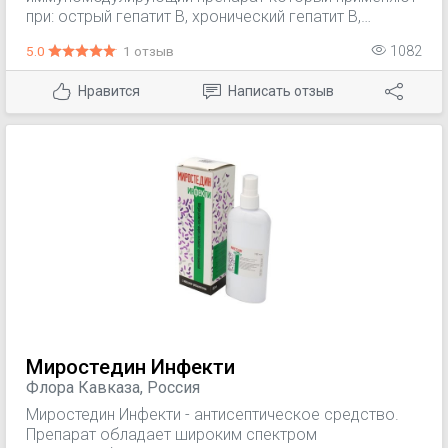
при: острый гепатит B, хронический гепатит B,
хронический гепатит C. Волосатоклеточный лейкоз,
5.0
1 отзыв
1082
хронический миелолейкоз, почечно-клеточная
карцинома, саркома Капоши на фоне СПИД, кожная
Нравится
Написать отзыв
T-клеточная лимфома (грибовидный микоз и синдром
Сезари), злокачественная меланома.
Миростедин Инфекти
Флора Кавказа, Россия
Миростедин Инфекти - антисептическое средство.
Препарат обладает широким спектром