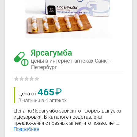
Ярсагумба
цены в интернет-аптеках Санкт-
Петербург
465
₽
Цена от
В наличии в 4 аптеках
Цена на Ярсагумба зависит от формы выпуска
и дозировки. В каталоге представлены
предложения от разных аптек, что позволяет
быстро найти, где купить Ярсагумба по
Подробнее
минимальной цене. Информация о стоимости