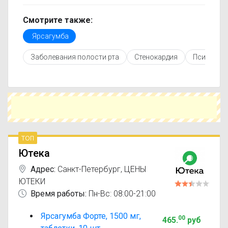
регулярно обновляется, поэтому вы видите
только актуальные данные.
Смотрите также:
Перед покупкой рекомендуется ознакомиться с
Ярсагумба
инструкцией по применению, показаниями и
противопоказаниями. При необходимости вы
Заболевания полости рта
Стенокардия
Психическ
можете подобрать аналоги Ярсагумба с
похожим действующим веществом или более
доступной ценой.
Чтобы купить Ярсагумба в ближайшей аптеке,
укажите свой город и сравните предложения.
Это поможет сэкономить время и выбрать
оптимальный вариант по цене и наличию.
топ
Ютека
Адрес:
Санкт-Петербург
,
ЦЕНЫ
ЮТЕКИ
Время работы:
Пн-Вс: 08:00-21:00
Ярсагумба Форте, 1500 мг,
00
465
.
руб