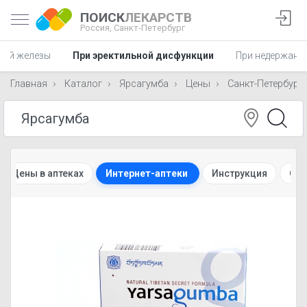
ПОИСК
ЛЕКАРСТВ
Россия,
Санкт-Петербург
ной железы
При эректильной дисфункции
При недержани
Главная
Каталог
Ярсагумба
Цены
Санкт-Петербург
Цены в аптеках
Интернет-аптеки
Инструкция
От