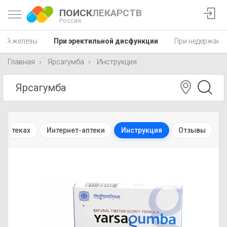
ПОИСК
ЛЕКАРСТВ
Россия
ной железы
При эректильной дисфункции
При недержани
Главная
Ярсагумба
Инструкция
 аптеках
Интернет-аптеки
Инструкция
Отзывы