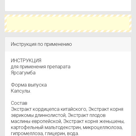
репродуктивной функции ярсагумба улучшает
нервную деятельность, стимулирует память и
умственную работоспособность,
восстанавливает работу почек, легких,
сердечно-сосудистой системы, печени,
селезенки, стабилизирует артериальное
давление у гипертоников.
Инструкция по применению
ИНСТРУКЦИЯ
для применения препарата
Ярсагумба
Форма выпуска
Капсулы.
Состав
Экстракт кордицепса китайского, Экстракт корня
эврикомы длиннолистой, Экстракт плодов
маслины европейской, Экстракт корня женьшены,
картофельный мальтодекстрин, микроцеллюлоза,
гипромеллоза, глицерин, вода.