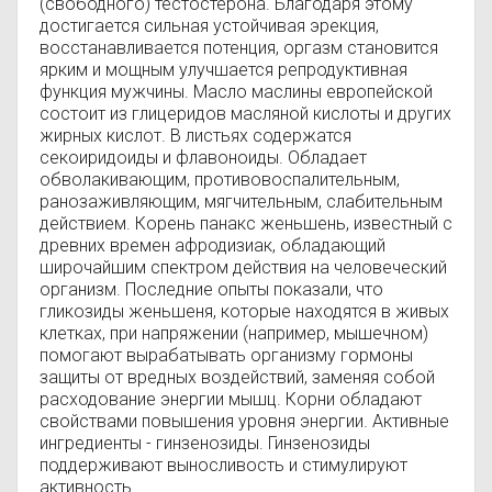
(свободного) тестостерона. Благодаря этому
достигается сильная устойчивая эрекция,
восстанавливается потенция, оргазм становится
ярким и мощным улучшается репродуктивная
функция мужчины. Масло маслины европейской
состоит из глицеридов масляной кислоты и других
жирных кислот. В листьях содержатся
секоиридоиды и флавоноиды. Обладает
обволакивающим, противовоспалительным,
ранозаживляющим, мягчительным, слабительным
действием. Корень панакс женьшень, известный с
древних времен афродизиак, обладающий
широчайшим спектром действия на человеческий
организм. Последние опыты показали, что
гликозиды женьшеня, которые находятся в живых
клетках, при напряжении (например, мышечном)
помогают вырабатывать организму гормоны
защиты от вредных воздействий, заменяя собой
расходование энергии мышц. Корни обладают
свойствами повышения уровня энергии. Активные
ингредиенты - гинзенозиды. Гинзенозиды
поддерживают выносливость и стимулируют
активность.