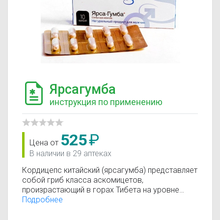
Ярсагумба
инструкция по применению
525
₽
Цена от
В наличии в 29 аптеках
Кордицепс китайский (ярсагумба) представляет
собой гриб класса аскомицетов,
произрастающий в горах Тибета на уровне
четырех тысяч метров. Основное назначение –
Подробнее
лечение импотенции. Кроме восстановления
мужской силы, эрекции, нарушенной потенции,