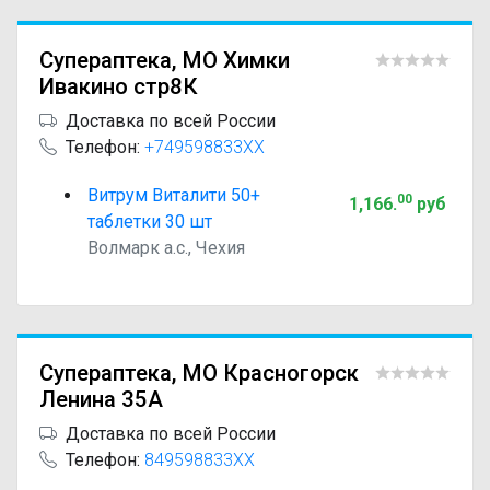
Супераптека, МО Химки
Ивакино стр8К
Доставка по всей России
Телефон:
+749598833XX
Витрум Виталити 50+
00
1,166
.
руб
таблетки 30 шт
Волмарк а.с., Чехия
Супераптека, МО Красногорск
Ленина 35А
Доставка по всей России
Телефон:
849598833XX