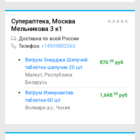
Супераптека, Москва
Мельникова 3 к1
Доставка по всей России
Телефон:
+749598833XX
Витрум Энерджи Шипучий
00
876
.
руб
таблетки шипучие 20 шт
Малкут, Республика
Беларусь
Витрум Иммунактив
00
1,648
.
руб
таблетки 60 шт
Волмарк а.с., Чехия