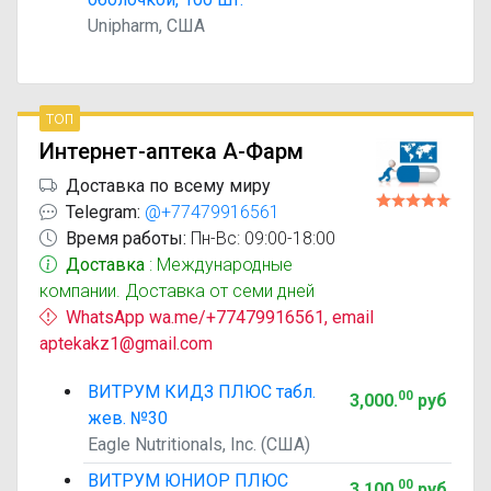
Unipharm, США
топ
Интернет-аптека А-Фарм
Доставка по всему миру
Telegram:
@+77479916561
Время работы:
Пн-Вс: 09:00-18:00
Доставка
: Международные
компании. Доставка от семи дней
WhatsApp wa.me/+77479916561, email
aptekakz1@gmail.com
ВИТРУМ КИДЗ ПЛЮС табл.
00
3,000
.
руб
жев. №30
Eagle Nutritionals, Inc. (США)
ВИТРУМ ЮНИОР ПЛЮС
00
3,100
.
руб