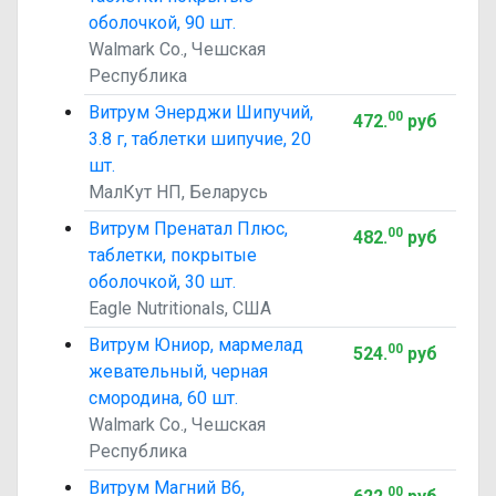
оболочкой, 90 шт.
Walmark Co., Чешская
Республика
Витрум Энерджи Шипучий,
00
472
.
руб
3.8 г, таблетки шипучие, 20
шт.
МалКут НП, Беларусь
Витрум Пренатал Плюс,
00
482
.
руб
таблетки, покрытые
оболочкой, 30 шт.
Eagle Nutritionals, США
Витрум Юниор, мармелад
00
524
.
руб
жевательный, черная
смородина, 60 шт.
Walmark Co., Чешская
Республика
Витрум Магний В6,
00