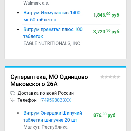
Walmark a.s.
Витрум Иммунактив 1400
00
1,846
.
руб
мг 60 таблеток
Витрум пренатал плюс 100
56
3,720
.
руб
таблеток
EAGLE NUTRITIONALS, INC
Супераптека, МО Одинцово
Маковского 26А
Доставка по всей России
Телефон:
+749598833XX
Витрум Энерджи Шипучий
00
876
.
руб
таблетки шипучие 20 шт
Малкут, Республика