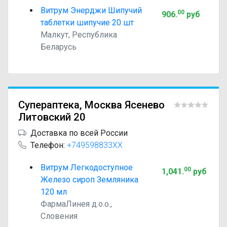
Витрум Энерджи Шипучий
00
906
.
руб
таблетки шипучие 20 шт
Малкут, Республика
Беларусь
Супераптека, Москва Ясенево
Литовский 20
Доставка по всей России
Телефон:
+749598833XX
Витрум Легкодоступное
00
1,041
.
руб
Железо сироп Земляника
120 мл
ФармаЛинея д.о.о.,
Словения