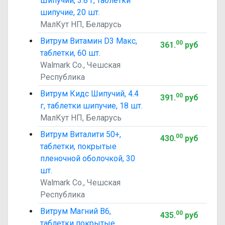
Шипучий, 3.8 г, таблетки
шипучие, 20 шт.
МалКут НП, Беларусь
Витрум Витамин D3 Макс,
00
361
.
руб
таблетки, 60 шт.
Walmark Co., Чешская
Республика
Витрум Кидс Шипучий, 4.4
00
391
.
руб
г, таблетки шипучие, 18 шт.
МалКут НП, Беларусь
Витрум Виталити 50+,
00
430
.
руб
таблетки, покрытые
пленочной оболочкой, 30
шт.
Walmark Co., Чешская
Республика
Витрум Магний В6,
00
435
.
руб
таблетки покрытые