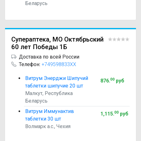
Беларусь
Супераптека, МО Октябрьский
60 лет Победы 1Б
Доставка по всей России
Телефон:
+749598833XX
Витрум Энерджи Шипучий
00
876
.
руб
таблетки шипучие 20 шт
Малкут, Республика
Беларусь
Витрум Иммунактив
00
1,115
.
руб
таблетки 30 шт
Волмарк а.с., Чехия