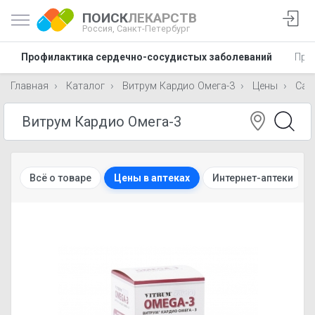
ПОИСК
ЛЕКАРСТВ
Россия,
Санкт-Петербург
Профилактика сердечно-сосудистых заболеваний
Про
Главная
Каталог
Витрум Кардио Омега-3
Цены
Сан
Всё о товаре
Цены в аптеках
Интернет-аптеки