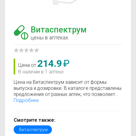
Витаспектрум
цены в аптеках
214.9
₽
Цена от
В наличии в 1 аптеке
Цена на Витаспектрум зависит от формы
выпуска и дозировки. В каталоге представлены
предложения от разных аптек, что позволяет
быстро найти, где купить Витаспектрум по
Подробнее
минимальной цене. Информация о стоимости
регулярно обновляется, поэтому вы видите
только актуальные данные.
Смотрите также:
Перед покупкой рекомендуется ознакомиться с
Витаспектрум
инструкцией по применению, показаниями и