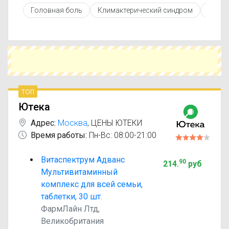
противопоказаниями. При необходимости вы
Головная боль
Климактерический синдром
Бронх
можете подобрать аналоги Витаспектрум с
похожим действующим веществом или более
доступной ценой.
Чтобы купить Витаспектрум в ближайшей
аптеке, укажите свой город и сравните
предложения. Это поможет сэкономить время
и выбрать оптимальный вариант по цене и
наличию.
топ
Ютека
Адрес:
Москва
,
ЦЕНЫ ЮТЕКИ
Время работы:
Пн-Вс: 08:00-21:00
Витаспектрум Адванс
90
214
.
руб
Мультивитаминный
комплекс для всей семьи,
таблетки, 30 шт.
ФармЛайн Лтд,
Великобритания