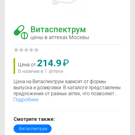
Витаспектрум
цены в аптеках Москвы
214.9
₽
Цена от
В наличии в 1 аптеке
Цена на Витаспектрум зависит от формы
выпуска и дозировки. В каталоге представлены
предложения от разных аптек, что позволяет
быстро найти, где купить Витаспектрум по
Подробнее
минимальной цене. Информация о стоимости
регулярно обновляется, поэтому вы видите
только актуальные данные.
Смотрите также:
Перед покупкой рекомендуется ознакомиться с
Витаспектрум
инструкцией по применению, показаниями и