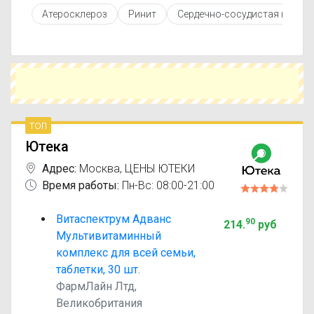
противопоказаниями. При необходимости вы
Атеросклероз
Ринит
Сердечно-сосудистая недос
можете подобрать аналоги Витаспектрум с
похожим действующим веществом или более
доступной ценой.
Чтобы купить Витаспектрум в ближайшей
аптеке, укажите свой город и сравните
предложения. Это поможет сэкономить время
и выбрать оптимальный вариант по цене и
наличию.
топ
Ютека
Адрес:
Москва
,
ЦЕНЫ ЮТЕКИ
Время работы:
Пн-Вс: 08:00-21:00
Витаспектрум Адванс
90
214
.
руб
Мультивитаминный
комплекс для всей семьи,
таблетки, 30 шт.
ФармЛайн Лтд,
Великобритания