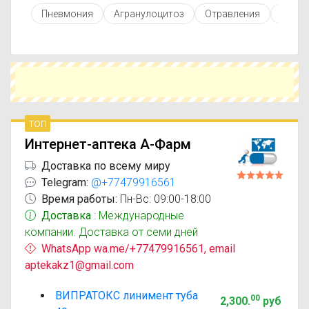
противопоказаниями. При необходимости вы
Пневмония
Агранулоцитоз
Отравления
Зубна
можете подобрать аналоги Випратокс с
похожим действующим веществом или более
доступной ценой.
Чтобы купить Випратокс в ближайшей аптеке,
укажите свой город и сравните предложения.
Это поможет сэкономить время и выбрать
оптимальный вариант по цене и наличию.
топ
Интернет-аптека А-Фарм
Доставка по всему миру
Telegram:
@+77479916561
Время работы:
Пн-Вс: 09:00-18:00
Доставка
: Международные
компании. Доставка от семи дней
WhatsApp wa.me/+77479916561, email
aptekakz1@gmail.com
ВИПРАТОКС линимент туба
00
2,300
.
руб