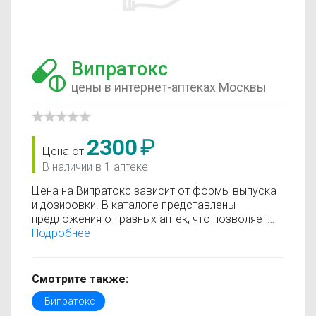
Випратокс
цены в интернет-аптеках Москвы
2300
₽
Цена от
В наличии в 1 аптеке
Цена на Випратокс зависит от формы выпуска
и дозировки. В каталоге представлены
предложения от разных аптек, что позволяет
быстро найти, где купить Випратокс по
Подробнее
минимальной цене. Информация о стоимости
регулярно обновляется, поэтому вы видите
только актуальные данные.
Смотрите также:
Перед покупкой рекомендуется ознакомиться с
Випратокс
инструкцией по применению, показаниями и