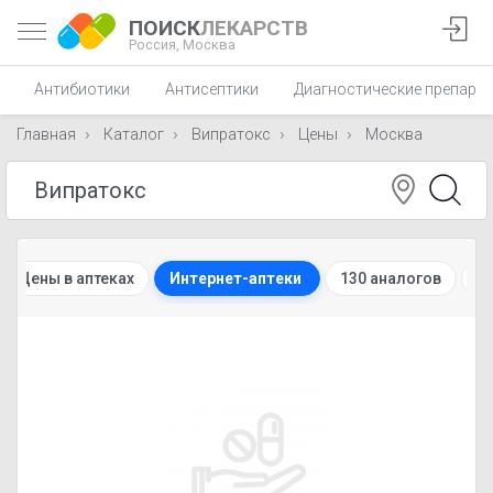
ПОИСК
ЛЕКАРСТВ
Россия,
Москва
Антибиотики
Антисептики
Диагностические препара
Главная
Каталог
Випратокс
Цены
Москва
Цены в аптеках
Интернет-аптеки
130 аналогов
И