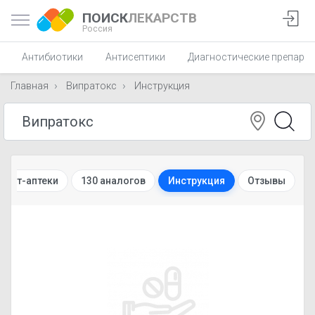
ПОИСК
ЛЕКАРСТВ
Россия
Антибиотики
Антисептики
Диагностические препара
Главная
Випратокс
Инструкция
рнет-аптеки
130 аналогов
Инструкция
Отзывы