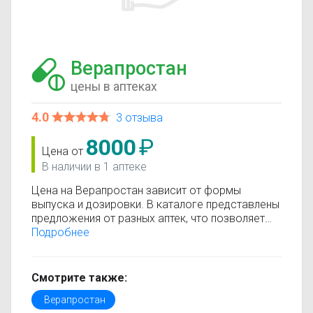
Верапростан
цены в аптеках
4.0
3 отзыва
8000
₽
Цена от
В наличии в 1 аптеке
Цена на Верапростан зависит от формы
выпуска и дозировки. В каталоге представлены
предложения от разных аптек, что позволяет
быстро найти, где купить Верапростан по
Подробнее
минимальной цене. Информация о стоимости
регулярно обновляется, поэтому вы видите
только актуальные данные.
Смотрите также:
Перед покупкой рекомендуется ознакомиться с
Верапростан
инструкцией по применению, показаниями и