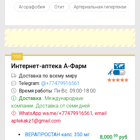
противопоказаниями. При необходимости вы
Агорафобия
Отит
Артериальная гипертензия
можете подобрать аналоги Верапростан с
похожим действующим веществом или более
доступной ценой.
Чтобы купить Верапростан в ближайшей
аптеке, укажите свой город и сравните
предложения. Это поможет сэкономить время
и выбрать оптимальный вариант по цене и
наличию.
топ
Интернет-аптека А-Фарм
Доставка по всему миру
Telegram:
@+77479916561
Время работы:
Пн-Вс: 09:00-18:00
Доставка
: Международные
компании. Доставка от семи дней
WhatsApp wa.me/+77479916561, email
aptekakz1@gmail.com
ВЕРАПРОСТАН капс. 350 мг
00
8,000
.
руб