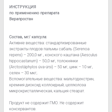
ИНСТРУКЦИЯ
по применению препарата
Верапростан
Состав, мг/ капсула:
Активніе вещества: стандартизированные
экстракты плодов пальмы сабаль (Serenoa
repens) – 200,0 мг., конского каштана (Aesculus
hippocastanum) – 50,0 мг, толокнянки
(Arctostáphylos úva-úrsi) – 50 мг, цинк – 10 мг,
селен – 30 мкг;
Вспомогательные вещества: мальтодекстрин,
кремния диоксид коллоидный, целлюлоза
микрокристаллическая, кальция стеарат.
Продукт не содержит ГМО. Не содержит
консервантов.