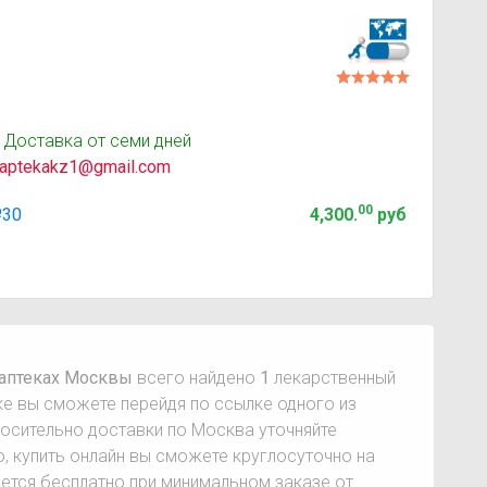
 Доставка от семи дней
aptekakz1@gmail.com
00
№30
4,300
.
руб
ы
 аптеках Москвы
всего найдено
1
лекарственный
еке вы сможете перейдя по ссылке одного из
сительно доставки по Москва уточняйте
о, купить онлайн вы сможете круглосуточно на
ется бесплатно при минимальном заказе от