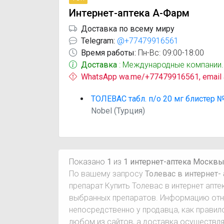
Интернет-аптека А-Фарм
Доставка по всему миру
Telegram:
@+77479916561
Время работы:
Пн-Вс: 09:00-18:00
Доставка
: Международные компании.
WhatsApp wa.me/+77479916561, email
ТОЛЕВАС табл. п/о 20 мг блистер 
Nobel (Турция)
Показано
1
из
1 интернет-аптека Москв
По вашему запросу
Толевас в интернет-
препарат Купить Толевас в интернет апт
выбранных препаратов. Информацию отно
непосредственно у продавца, как правил
любом из сайтов, а доставка осуществля