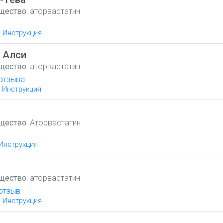
щество:
аторвастатин
Инструкция
 Алси
щество:
аторвастатин
отзыва
Инструкция
щество:
Аторвастатин
Инструкция
щество:
аторвастатин
отзыв
Инструкция