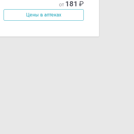
181
₽
от
Цены в аптеках