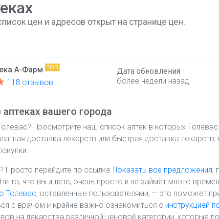
теках
список цен и адресов открыт на странице цен.
ТОП
тека А-Фарм
Дата обновления
более недели назад
118 отзывов
 аптеках вашего города
 Толевас? Просмотрите наш список аптек в которых Толевас
платная доставка лекарств или быстрая доставка лекарств, 
покупки.
? Просто перейдите по ссылке
Показать все предложения
,
йти то, что вы ищете, очень просто и не займёт много врем
о Толевас
, оставленные пользователями, — это поможет пр
ся с врачом и крайне важно ознакомиться с
инструкцией п
ов на лекарства различной ценовой категории, которые п