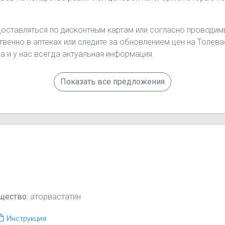
доставляться по дисконтным картам или согласно проводимы
твенно в аптеках или следите за обновлением цен на Толев
а и у нас всегда актуальная информация.
Показать все предложения
щество:
аторвастатин
Инструкция