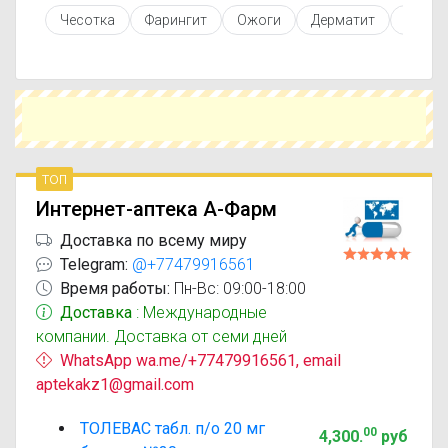
противопоказаниями. При необходимости вы
Чесотка
Фарингит
Ожоги
Дерматит
Гемор
можете подобрать аналоги Толевас с похожим
действующим веществом или более доступной
ценой.
Чтобы купить Толевас в ближайшей аптеке,
укажите свой город и сравните предложения.
Это поможет сэкономить время и выбрать
оптимальный вариант по цене и наличию.
топ
Интернет-аптека А-Фарм
Доставка по всему миру
Telegram:
@+77479916561
Время работы:
Пн-Вс: 09:00-18:00
Доставка
: Международные
компании. Доставка от семи дней
WhatsApp wa.me/+77479916561, email
aptekakz1@gmail.com
ТОЛЕВАС табл. п/о 20 мг
00
4,300
.
руб