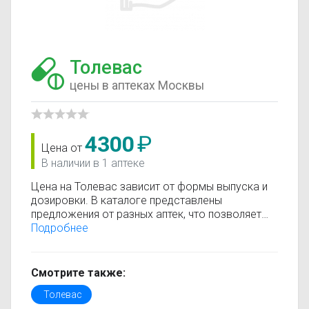
Толевас
цены в аптеках Москвы
4300
₽
Цена от
В наличии в 1 аптеке
Цена на Толевас зависит от формы выпуска и
дозировки. В каталоге представлены
предложения от разных аптек, что позволяет
быстро найти, где купить Толевас по
Подробнее
минимальной цене. Информация о стоимости
регулярно обновляется, поэтому вы видите
только актуальные данные.
Смотрите также:
Перед покупкой рекомендуется ознакомиться с
Толевас
инструкцией по применению, показаниями и