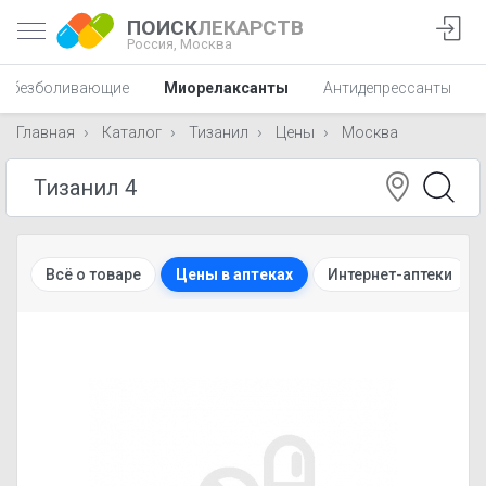
ПОИСК
ЛЕКАРСТВ
Россия,
Москва
 обезболивающие
Миорелаксанты
Антидепрессанты
Главная
Каталог
Тизанил
Цены
Москва
Всё о товаре
Цены в аптеках
Интернет-аптеки