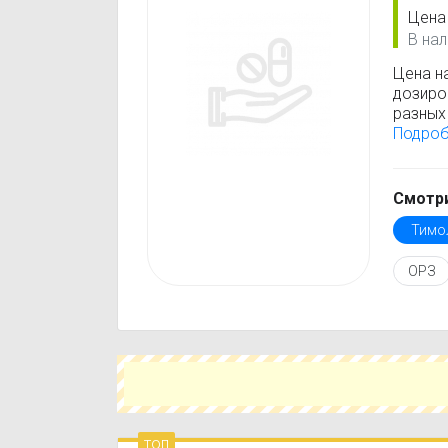
Цена
В нал
Цена н
дозиро
разных 
Тимоло
Подро
стоимо
только
Перед 
Смотри
инстру
Тимо
против
подобр
ОРЗ
действ
Чтобы 
укажит
поможе
вариант
топ