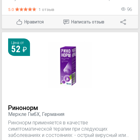
входящими в состав препарата. Оказывает
5.0
1 отзыв
96
секретолитическое, секретомоторное,
противовоспалительное, противоотечное,
Нравится
Написать отзыв
умеренное антибактериальное, противовирусное
действие. Способствует оттоку экссудата из
придаточных пазух носа и верхних дыхательных
путей, предупреждая развитие осложнений.
Цена от
52
Ринонорм
Меркле ГмбХ, Германия
Ринонорм применяется в качестве
симптоматической терапии при следующих
заболеваниях и состояниях: - острый вирусный или