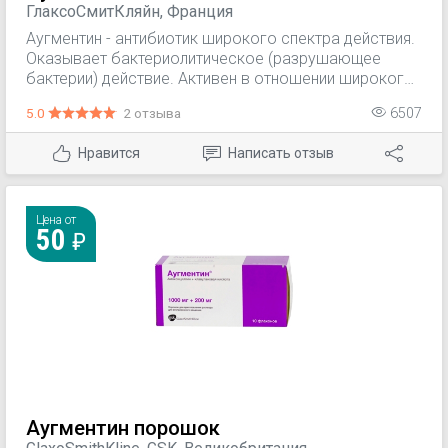
ГлаксоСмитКляйн, Франция
Аугментин - антибиотик широкого спектра действия.
Оказывает бактериолитическое (разрушающее
бактерии) действие. Активен в отношении широкого
спектра аэробных (развивающихся только в
5.0
2 отзыва
6507
присутствии кислорода) и анаэробных (способных
существовать в отсутствии кислорода)
Нравится
Написать отзыв
грамположительных и аэробных грамотрииательных
микроорганизмов, включая штаммы,
продуцирующие бета-лактамазу (фермент,
разрушающий пенициллины). Входящая в состав
Цена от
50
препарата клавулановая кислота обеспечивает
устойчивость амоксициллина к воздействию бета-
лактамаз, расширяя спектр его действия.
Аугментин порошок