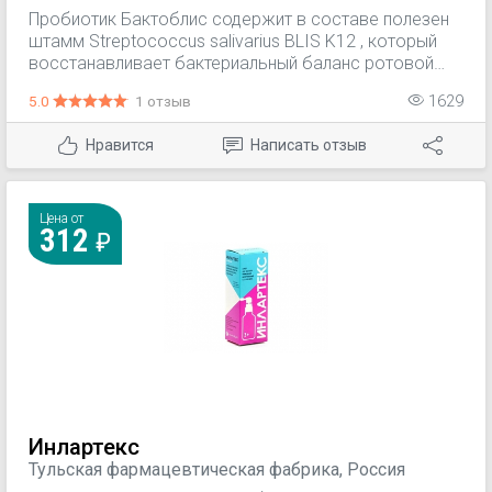
Новая Зеландия; Omeopiacenza Srl, Италия
Пробиотик Бактоблис содержит в составе полезен
штамм Streptococcus salivarius BLIS K12 , который
восстанавливает бактериальный баланс ротовой
полости и верхних дыхательных путей за счет его
5.0
1 отзыв
1629
быстрой колонизации, на третий день.
Нравится
Написать отзыв
Цена от
312
Инлартекс
Тульская фармацевтическая фабрика, Россия