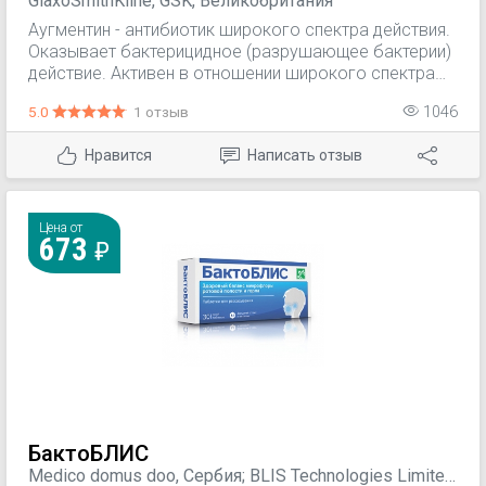
GlaxoSmithKline, GSK, Великобритания
Аугментин - антибиотик широкого спектра действия.
Оказывает бактерицидное (разрушающее бактерии)
действие. Активен в отношении широкого спектра
аэробных (развивающихся только в присутствии
5.0
1 отзыв
1046
кислорода) и анаэробных (способных существовать
в отсутствии кислорода) грамположительных и
Нравится
Написать отзыв
аэробных грамотрииательных микроорганизмов,
включая штаммы, продуцирующие бета-лактамазу
(фермент, разрушающий пенициллины). Входящая в
состав препарата клавулановая кислота
Цена от
673
обеспечивает устойчивость амоксициллина к
воздействию бета-лактамаз, расширяя спектр его
действия.
БактоБЛИС
Medico domus doo, Сербия; BLIS Technologies Limited,