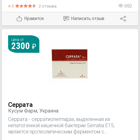
бактериальный ринит; -острый аллергический ринит;
4.5
2 отзыва
692
-острый синусит или обострение хронического
синусита; -острый средний отит (для уменьшения
Нравится
Написать отзыв
отека слизистой оболочки евстахиевой трубы);
-подготовка пациента к диагностическим
процедурам в носовых ходах.
Цена от
2300
Серрата
Кусум Фарм, Украина
Серрата - серратиопептидаз, выделенная из
непатогенной кишечной бактерии Serratia E15,
является протеолитическим ферментом с
фибринолитической, противовоспалительной и