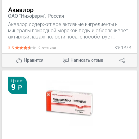
Аквалор
ОАО "Нижфарм", Россия
Аквалор содержит все активные ингредиенты и
минералы природной морской воды и обеспечивает
активный лаваж полости носа: способствует
удалению слизи, уменьшению инфицированных
3.5
2 отзыва
1373
выделений и отечности слизистой носа, размягчению
и удалению корок. Препарат нормализует защитную
Нравится
Написать отзыв
функцию реснитчатого эпителия слизистой носа и
улучшает носовое дыхание. Оказывает
увлажняющее и противовоспалительное действие.
Цена от
9