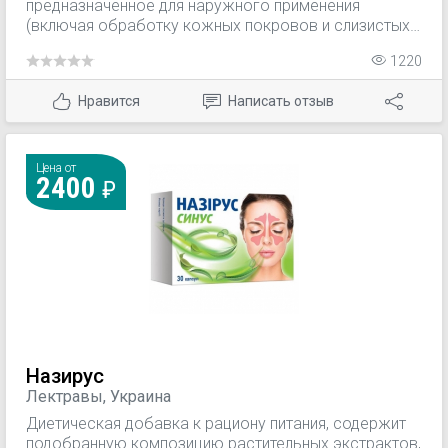
предназначенное для наружного применения
(включая обработку кожных покровов и слизистых
оболочек). Малавит оказывает противозудное,
1220
дезодорирующее, обезболивающее и
противоотечное действие, эффективен при
Нравится
Написать отзыв
инфекционных заболеваниях, вызванных аэробными
и анаэробными бактериями. При применении
препарата Малавит не отмечается развития
резистентности микроорганизмов.
Цена от
2400
Назирус
Лектравы, Украина
Диетическая добавка к рациону питания, содержит
подобранную композицию растительных экстрактов,