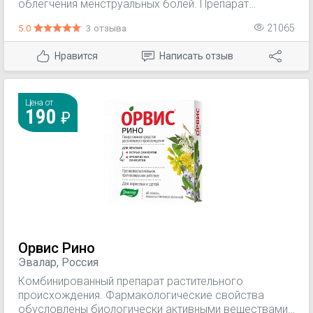
облегчения менструальных болей. Препарат
Нексемезин также используется в качестве
5.0
3 отзыва
21065
профилактики возникновения выраженного
болевого синдрома за 1-3 дня до менструации
Нравится
Написать отзыв
Нексемезин используется для симптоматической
терапии (для уменьшения боли, воспаления) и на
прогрессирование основного заболевания не
влияет.
Цена от
190
Орвис Рино
Эвалар, Россия
Комбинированный препарат растительного
происхождения. Фармакологические свойства
обусловлены биологически активными веществами,