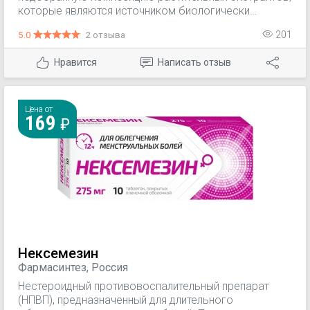
которые являются источником биологически
активных веществ, способствующих облегчению
5.0
2 отзыва
201
дыхания при сезонных простудных заболеваниях
дыхательных путей, физиологическом очищению
Нравится
Написать отзыв
дыхательных путей, нормальному функционированию
слизистой оболочки дыхательных путей, повышению
иммунитета.
Цена от
169
Нексемезин
Фармасинтез, Россия
Нестероидный противовоспалительный препарат
(НПВП), предназначенный для длительного