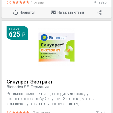
5.0
1 отзыв
2923
противоотечной активностью.
Нравится
Написать отзыв
Цена от
625
Синупрет Экстракт
Bionorica SE, Германия
Рослинні компоненти, що входять до складу
лікарського засобу Синупрет Экстракт, мають
комплексну активність: протизапальну,
протинабрякову та секретолітичну. Під впливом
5.0
17 отзывов
390