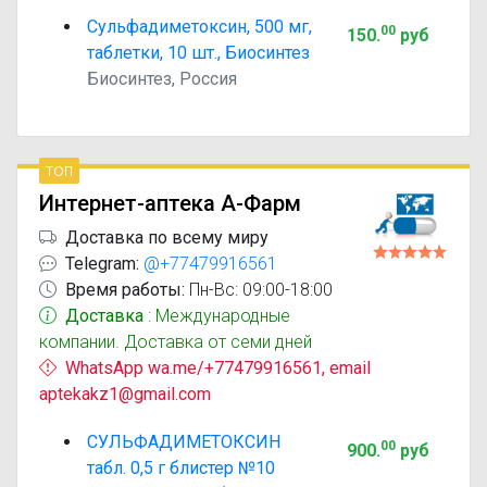
Сульфадиметоксин, 500 мг,
00
150
.
руб
таблетки, 10 шт., Биосинтез
Биосинтез, Россия
топ
Интернет-аптека А-Фарм
Доставка по всему миру
Telegram:
@+77479916561
Время работы:
Пн-Вс: 09:00-18:00
Доставка
: Международные
компании. Доставка от семи дней
WhatsApp wa.me/+77479916561, email
aptekakz1@gmail.com
СУЛЬФАДИМЕТОКСИН
00
900
.
руб
табл. 0,5 г блистер №10