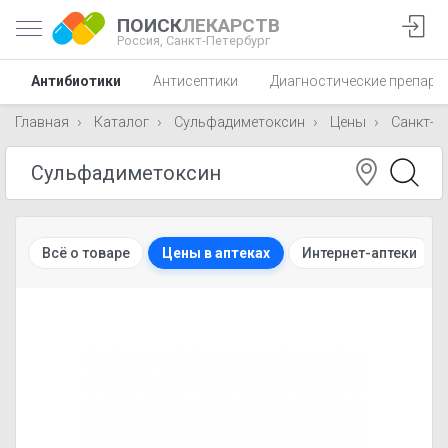
ПОИСК
ЛЕКАРСТВ
Россия,
Санкт-Петербург
Антибиотики
Антисептики
Диагностические препара
Главная
Каталог
Сульфадиметоксин
Цены
Санкт-П
Всё о товаре
Цены в аптеках
Интернет-аптеки