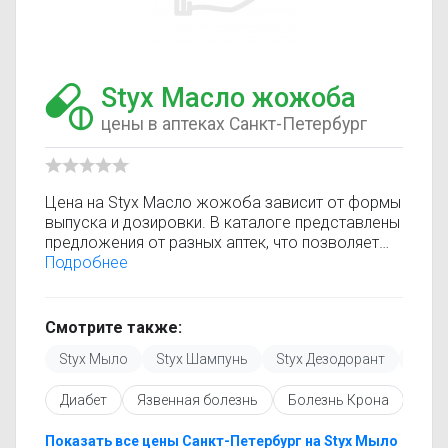
Styx Масло жожоба
цены в аптеках Санкт-Петербург
Цена на Styx Масло жожоба зависит от формы
выпуска и дозировки. В каталоге представлены
предложения от разных аптек, что позволяет
быстро найти, где купить Styx Масло жожоба
Подробнее
по минимальной цене. Информация о стоимости
регулярно обновляется, поэтому вы видите
только актуальные данные.
Смотрите также:
Перед покупкой рекомендуется ознакомиться с
Styx Мыло
Styx Шампунь
Styx Дезодорант
Styx
инструкцией по применению, показаниями и
противопоказаниями. При необходимости вы
Диабет
Язвенная болезнь
Болезнь Крона
Ост
можете подобрать аналоги Styx Масло
жожоба с похожим действующим веществом
или более доступной ценой.
Показать все цены Санкт-Петербург на Styx Мыло