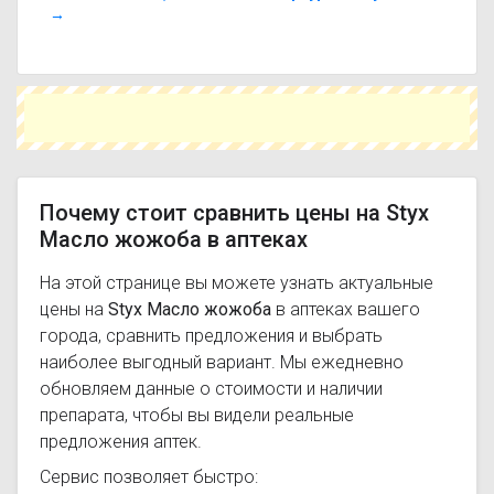
Чтобы купить Styx Масло жожоба в
→
ближайшей аптеке, укажите свой город и
сравните предложения. Это поможет
сэкономить время и выбрать оптимальный
вариант по цене и наличию.
Почему стоит сравнить цены на Styx
Масло жожоба в аптеках
На этой странице вы можете узнать актуальные
цены на
Styx Масло жожоба
в аптеках вашего
города, сравнить предложения и выбрать
наиболее выгодный вариант. Мы ежедневно
обновляем данные о стоимости и наличии
препарата, чтобы вы видели реальные
предложения аптек.
Сервис позволяет быстро: