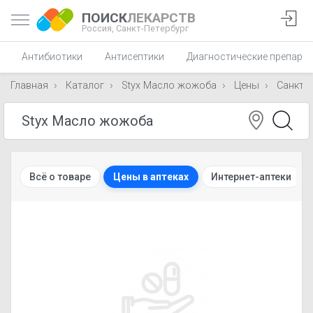
ПОИСК
ЛЕКАРСТВ
Россия,
Санкт-Петербург
Антибиотики
Антисептики
Диагностические препара
Главная
Каталог
Styx Масло жожоба
Цены
Санкт-П
Всё о товаре
Цены в аптеках
Интернет-аптеки