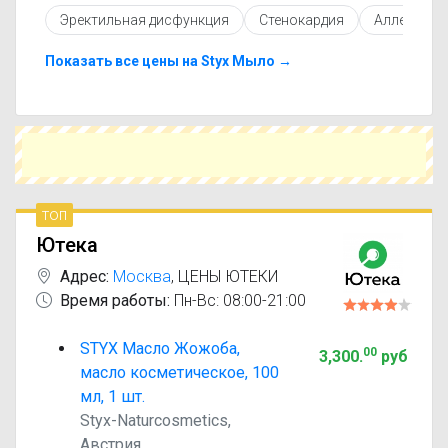
противопоказаниями. При необходимости вы
Эректильная дисфункция
Стенокардия
Аллергиче
можете подобрать аналоги Styx Масло
жожоба с похожим действующим веществом
или более доступной ценой.
Показать все цены на Styx Мыло →
Чтобы купить Styx Масло жожоба в
ближайшей аптеке, укажите свой город и
сравните предложения. Это поможет
сэкономить время и выбрать оптимальный
вариант по цене и наличию.
топ
Ютека
Адрес:
Москва
,
ЦЕНЫ ЮТЕКИ
Время работы:
Пн-Вс: 08:00-21:00
STYX Масло Жожоба,
00
3,300
.
руб
масло косметическое, 100
мл, 1 шт.
Styx-Naturcosmetics,
Австрия