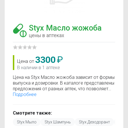
Styx Масло жожоба
цены в аптеках
3300
₽
Цена от
В наличии в 1 аптеке
Цена на Styx Масло жожоба зависит от формы
выпуска и дозировки. В каталоге представлены
предложения от разных аптек, что позволяет
быстро найти, где купить Styx Масло жожоба
Подробнее
по минимальной цене. Информация о стоимости
регулярно обновляется, поэтому вы видите
только актуальные данные.
Смотрите также:
Перед покупкой рекомендуется ознакомиться с
Styx Мыло
Styx Шампунь
Styx Дезодорант
Styx
инструкцией по применению, показаниями и