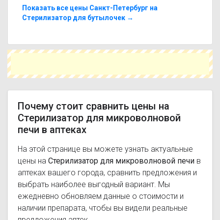
микроволновой печи с похожим действующим
Показать все цены Санкт-Петербург на
веществом или более доступной ценой.
Стерилизатор для бутылочек →
Чтобы купить Стерилизатор для микроволновой
печи в ближайшей аптеке, укажите свой город и
сравните предложения. Это поможет
сэкономить время и выбрать оптимальный
вариант по цене и наличию.
Почему стоит сравнить цены на
Стерилизатор для микроволновой
печи в аптеках
На этой странице вы можете узнать актуальные
цены на
Стерилизатор для микроволновой печи
в
аптеках вашего города, сравнить предложения и
выбрать наиболее выгодный вариант. Мы
ежедневно обновляем данные о стоимости и
наличии препарата, чтобы вы видели реальные
предложения аптек.