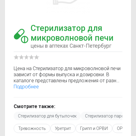
Стерилизатор для
микроволновой печи
цены в аптеках Санкт-Петербург
Цена на Стерилизатор для микроволновой печи
зависит от формы выпуска и дозировки. В
каталоге представлены предложения от разных
аптек, что позволяет быстро найти, где купить
Подробнее
Стерилизатор для микроволновой печи по
минимальной цене. Информация о стоимости
регулярно обновляется, поэтому вы видите
Смотрите также:
только актуальные данные.
Стерилизатор для бутылочек
Стерилизатор паровой э
Перед покупкой рекомендуется ознакомиться с
инструкцией по применению, показаниями и
Тревожность
Уретрит
Грипп и ОРВИ
ОРЗ и пр
противопоказаниями. При необходимости вы
можете подобрать аналоги Стерилизатор для