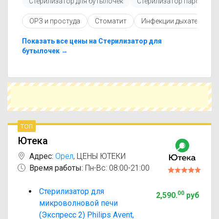
Стерилизатор для бутылочек
Стерилизатор паровой э
Перед покупкой рекомендуется ознакомиться с
инструкцией по применению, показаниями и
ОРЗ и простуда
Стоматит
Инфекции дыхательных 
противопоказаниями. При необходимости вы
можете подобрать аналоги Стерилизатор для
микроволновой печи с похожим действующим
Показать все цены на Стерилизатор для
веществом или более доступной ценой.
бутылочек →
Чтобы купить Стерилизатор для микроволновой
печи в ближайшей аптеке, укажите свой город и
сравните предложения. Это поможет
сэкономить время и выбрать оптимальный
вариант по цене и наличию.
топ
Ютека
Адрес:
Орел
,
ЦЕНЫ ЮТЕКИ
Время работы:
Пн-Вс: 08:00-21:00
Стерилизатор для
00
2,590
.
руб
микроволновой печи
(Экспресс 2) Philips Avent,