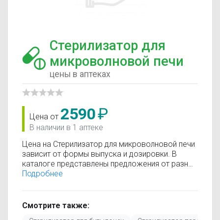
Стерилизатор для
микроволновой печи
цены в аптеках
2590
₽
Цена от
В наличии в 1 аптеке
Цена на Стерилизатор для микроволновой печи
зависит от формы выпуска и дозировки. В
каталоге представлены предложения от разных
аптек, что позволяет быстро найти, где купить
Подробнее
Стерилизатор для микроволновой печи по
минимальной цене. Информация о стоимости
регулярно обновляется, поэтому вы видите
Смотрите также:
только актуальные данные.