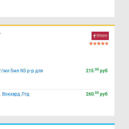
"
00
/мл 5мл N5 р-р для
215
.
руб
00
. Вокхард Лтд
260
.
руб