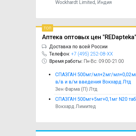
Wockhardt Limited, Индия
топ
Аптека оптовых цен "REDapteka
Доставка по всей России
Телефон:
+7 (495) 252-08-XX
Время работы:
Пн-Вс: 09:00-21:00
СПАЗГАН 500мг/мл+2мг/мл+0,02мг
в/в и в/м введения Вокхард Лтд
Зен Фарма (П) Лтд
СПАЗГАН 500мг+5мг+0,1мг N20 таб
Вокхард Лимитед