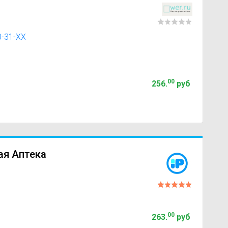
0-31-XX
00
256
.
руб
ая Аптека
00
263
.
руб