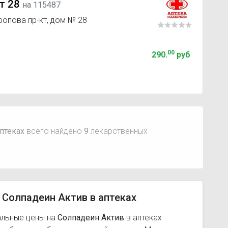
т 28
на 115487
ропова пр-кт, дом № 28
00
290
.
руб
птеках
всего найдено
9
лекарственных
 Солпадеин Актив в аптеках
альные цены на
Солпадеин Актив
в аптеках