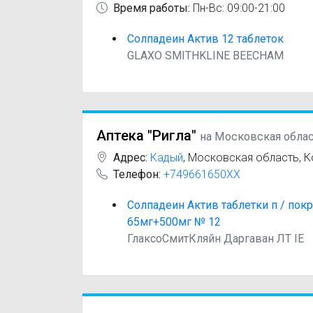
Время работы:
Пн-Вс: 09:00-21:00
Солпадеин Актив 12 таблеток
GLAXO SMITHKLINE BEECHAM
Аптека "Ригла"
на Московская обла
Адрес:
Кадый
,
Московская область, Ко
Телефон:
+749661650XX
Солпадеин Актив таблетки п / по
65мг+500мг № 12
ГлаксоСмитКляйн Даргаван ЛТ IE