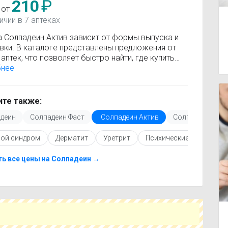
210
₽
 от
ичии в 7 аптеках
а Солпадеин Актив зависит от формы выпуска и
вки. В каталоге представлены предложения от
аптек, что позволяет быстро найти, где купить
еин Актив по минимальной цене. Информация о
бнее
сти регулярно обновляется, поэтому вы видите
 актуальные данные.
покупкой рекомендуется ознакомиться с
те также:
кцией по применению, показаниями и
деин
Солпадеин Фаст
Солпадеин Актив
Солпадеин капс
опоказаниями. При необходимости вы можете
ать аналоги Солпадеин Актив с похожим
ой синдром
Дерматит
Уретрит
Психические и нервные
ующим веществом или более доступной ценой.
купить Солпадеин Актив в ближайшей аптеке,
е свой город и сравните предложения. Это
ь все цены на Солпадеин →
т сэкономить время и выбрать оптимальный
 по цене и наличию.