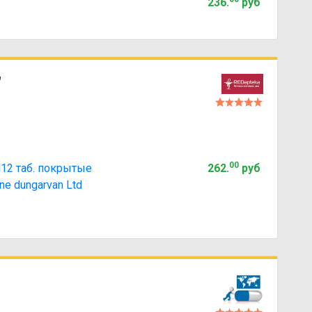
236
.
руб
"
00
2 таб. покрытые
262
.
руб
ne dungarvan Ltd