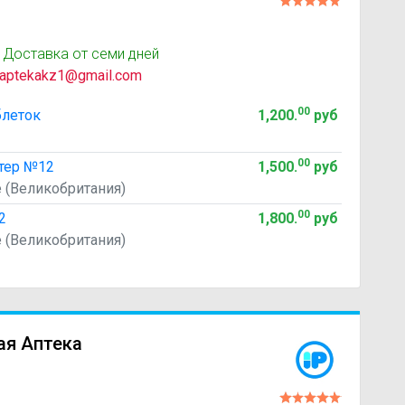
 Доставка от семи дней
aptekakz1@gmail.com
00
блеток
1,200
.
руб
00
тер №12
1,500
.
руб
e (Великобритания)
00
2
1,800
.
руб
e (Великобритания)
ая Аптека