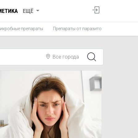
МЕТИКА
ЕЩЁ
икробные препараты
Препараты от паразитов
Противопро
Все города