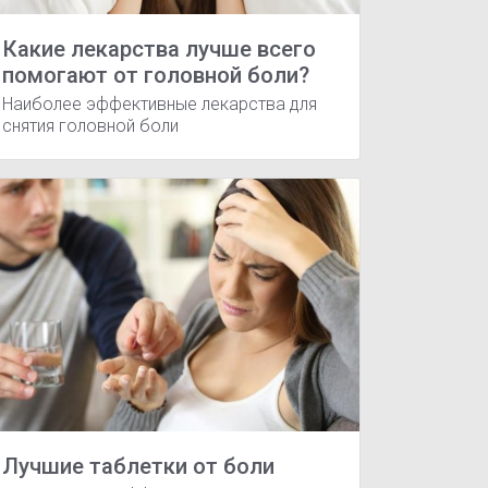
Какие лекарства лучше всего
помогают от головной боли?
Наиболее эффективные лекарства для
снятия головной боли
улы
Солпадеин таблетки
Солпадеин Фаст таблетки
 растройства
Риносинусит
Болезнь Меньера
Ринит
Лучшие таблетки от боли