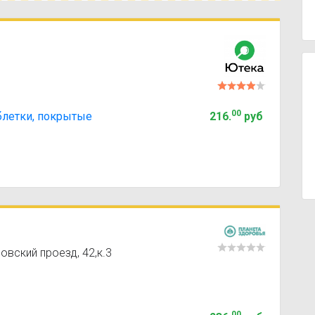
00
аблетки, покрытые
216
.
руб
овский проезд, 42,к.3
00