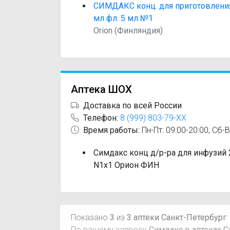
СИМДАКС конц. для приготовления 
мл фл. 5 мл №1
Orion (Финляндия)
Аптека ШОХ
Доставка по всей России
Телефон:
8 (999) 803-79-XX
Время работы:
Пн-Пт: 09:00-20:00, Сб-В
Симдакс конц д/р-ра для инфузий 
N1x1 Орион ФИН
Показано
3
из
3 аптеки Санкт-Петербург
По вашему запросу
Симдакс в аптеках С