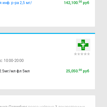
00
инф. р-ра 2,5 мг/
142,100
.
руб
с: 10:00-20:00
00
2.5мг/мл фл 5мл
25,050
.
руб
анкт-Петербург
всего найдено
3
лекарственных