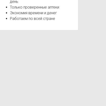
день
Только проверенные аптеки
Экономия времени и денег
Работаем по всей стране
ая астма
Гельминтоз
Дисциркуляторная энцефалопатия