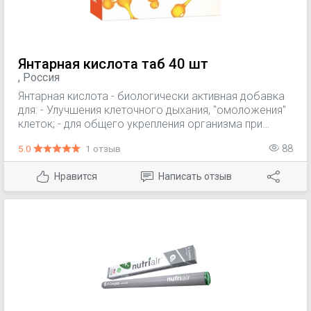
Янтарная кислота таб 40 шт
, Россия
Янтарная кислота - биологически активная добавка
для: - Улучшения клеточного дыхания, "омоложения"
клеток; - для общего укрепления организма при
переутомлении; - для поддержания сердечно-
5.0
1 отзыв
88
сосудистой системы; - для противодействия
воздействию вредных веществ, в том числе –
Нравится
Написать отзыв
алкоголя.