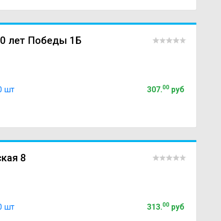
60 лет Победы 1Б
00
0 шт
307
.
руб
ская 8
00
0 шт
313
.
руб