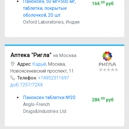
Паноксен, 50 мг+500 мг,
00
164
.
руб
таблетки, покрытые
оболочкой, 20 шт.
Oxford Laboratories, Индия
Аптека "Ригла"
на Москва
Адрес:
Кадый
,
Москва,
Новоясеневский проспект, 11
Телефон:
+74952311697
доб.7257/72XX
Паноксен таблетки №20
00
284
.
руб
Anglo-French
Drugs&Industries Ltd