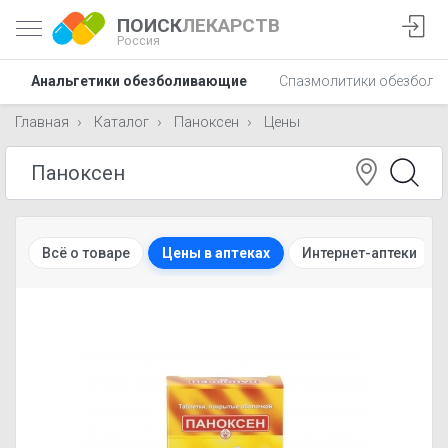
ПОИСК
ЛЕКАРСТВ
Россия
Анальгетики обезболивающие
Спазмолитики обезбол
Главная
Каталог
Паноксен
Цены
Всё о товаре
Цены в аптеках
Интернет-аптеки