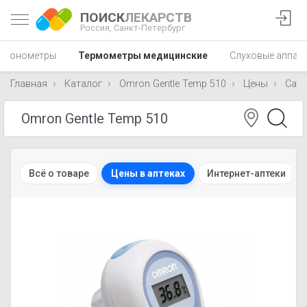
ПОИСК
ЛЕКАРСТВ
Россия,
Санкт-Петербург
Тонометры
Термометры медицинские
Слуховые аппар
Главная
Каталог
Omron Gentle Temp 510
Цены
Санк
Всё о товаре
Цены в аптеках
Интернет-аптеки