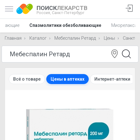
ПОИСК
ЛЕКАРСТВ
Россия,
Санкт-Петербург
ливающие
Спазмолитики обезболивающие
Миорелаксан
Главная
Каталог
Мебеспалин Ретард
Цены
Санкт-П
Всё о товаре
Цены в аптеках
Интернет-аптеки