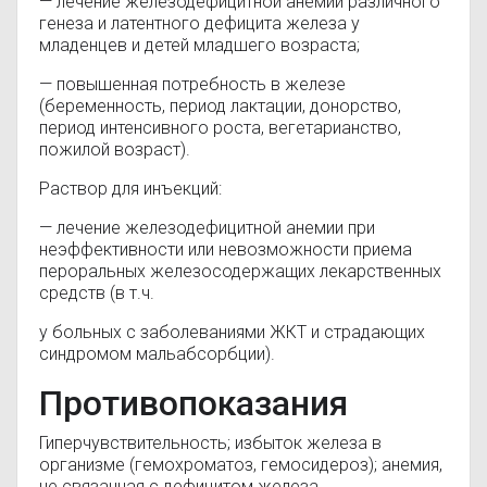
— лечение железодефицитной анемии различного
генеза и латентного дефицита железа у
младенцев и детей младшего возраста;
— повышенная потребность в железе
(беременность, период лактации, донорство,
период интенсивного роста, вегетарианство,
пожилой возраст).
Раствор для инъекций:
— лечение железодефицитной анемии при
неэффективности или невозможности приема
пероральных железосодержащих лекарственных
средств (в т.ч.
у больных с заболеваниями ЖКТ и страдающих
синдромом мальабсорбции).
Противопоказания
Гиперчувствительность; избыток железа в
организме (гемохроматоз, гемосидероз); анемия,
не связанная с дефицитом железа