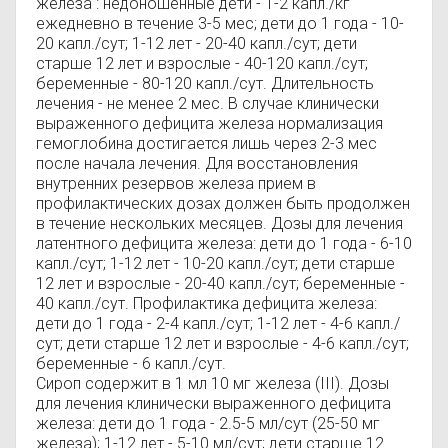
железа : недоношенные дети - 1-2 капл./кг
ежедневно в течение 3-5 мес; дети до 1 года - 10-
20 капл./сут; 1-12 лет - 20-40 капл./сут; дети
старше 12 лет и взрослые - 40-120 капл./сут;
беременные - 80-120 капл./сут. Длительность
лечения - не менее 2 мес. В случае клинически
выраженного дефицита железа нормализация
гемоглобина достигается лишь через 2-3 мес
после начала лечения. Для восстановления
внутренних резервов железа прием в
профилактических дозах должен быть продолжен
в течение нескольких месяцев. Дозы для лечения
латентного дефицита железа: дети до 1 года - 6-10
капл./сут; 1-12 лет - 10-20 капл./сут; дети старше
12 лет и взрослые - 20-40 капл./сут; беременные -
40 капл./сут. Профилактика дефицита железа:
дети до 1 года - 2-4 капл./сут; 1-12 лет - 4-6 капл./
сут; дети старше 12 лет и взрослые - 4-6 капл./сут;
беременные - 6 капл./сут.
Сироп содержит в 1 мл 10 мг железа (III). Дозы
для лечения клинически выраженного дефицита
железа: дети до 1 года - 2.5-5 мл/сут (25-50 мг
железа); 1-12 лет - 5-10 мл/сут; дети старше 12