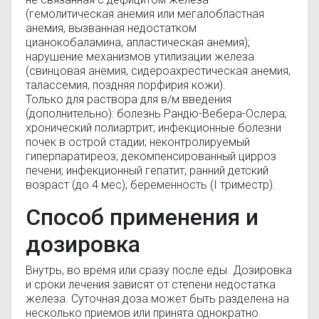
(гемолитическая анемия или мегалобластная
анемия, вызванная недостатком
цианокобаламина, апластическая анемия);
нарушение механизмов утилизации железа
(свинцовая анемия, сидероахрестическая анемия,
талассемия, поздняя порфирия кожи).
Только для раствора для в/м введения
(дополнительно): болезнь Рандю-Вебера-Ослера;
хронический полиартрит; инфекционные болезни
почек в острой стадии; неконтролируемый
гиперпаратиреоз; декомпенсированный цирроз
печени; инфекционный гепатит; ранний детский
возраст (до 4 мес); беременность (I триместр).
Способ применения и
дозировка
Внутрь, во время или сразу после еды. Дозировка
и сроки лечения зависят от степени недостатка
железа. Суточная доза может быть разделена на
несколько приемов или принята однократно.