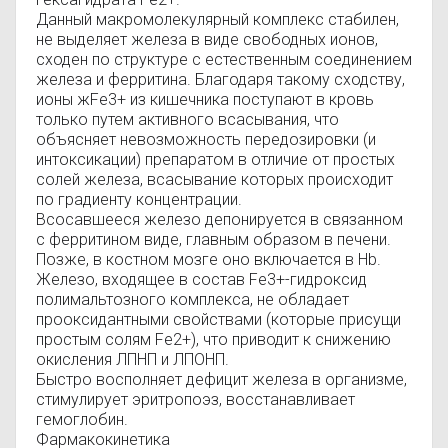
Данный макромолекулярный комплекс стабилен,
не выделяет железа в виде свободных ионов,
сходен по структуре с естественным соединением
железа и ферритина. Благодаря такому сходству,
ионы жFe3+ из кишечника поступают в кровь
только путем активного всасывания, что
объясняет невозможность передозировки (и
интоксикации) препаратом в отличие от простых
солей железа, всасывание которых происходит
по градиенту концентрации.
Всосавшееся железо депонируется в связанном
с ферритином виде, главным образом в печени.
Позже, в костном мозге оно включается в Hb.
Железо, входящее в состав Fe3+-гидроксид
полимальтозного комплекса, не обладает
прооксидантными свойствами (которые присущи
простым солям Fe2+), что приводит к снижению
окисления ЛПНП и ЛПОНП.
Быстро восполняет дефицит железа в организме,
стимулирует эритропоэз, восстанавливает
гемоглобин.
Фармакокинетика