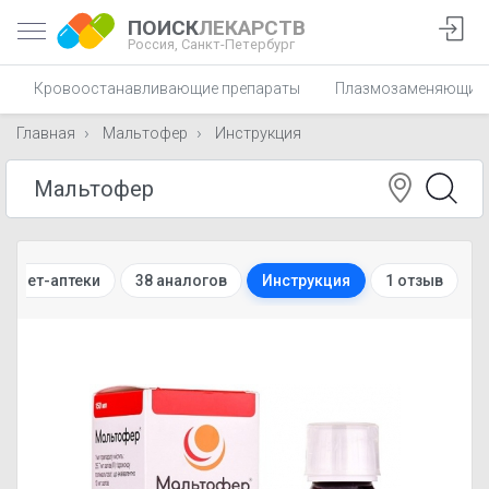
ПОИСК
ЛЕКАРСТВ
Россия,
Санкт-Петербург
Кровоостанавливающие препараты
Плазмозаменяющие 
Главная
Мальтофер
Инструкция
ернет-аптеки
38 аналогов
Инструкция
1 отзыв