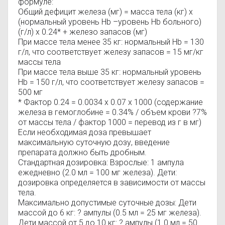
формуле:
Общий дефицит железа (мг) = масса тела (кг) х
(нормальный уровень Hb –уровень Hb больного)
(г/л) х 0.24* + железо запасов (мг)
При массе тела менее 35 кг: нормальный Hb = 130
г/л, что соответствует железу запасов = 15 мг/кг
массы тела
При массе тела выше 35 кг: нормальный уровень
Hb = 150 г/л, что соответствует железу запасов =
500 мг
* Фактор 0.24 = 0.0034 х 0.07 х 1000 (содержание
железа в гемоглобине = 0.34% / объем крови ?7%
от массы тела / фактор 1000 = перевод из г в мг)
Если необходимая доза превышает
максимальную суточную дозу, введение
препарата должно быть дробным.
Стандартная дозировка: Взрослые: 1 ампула
ежедневно (2.0 мл = 100 мг железа). Дети:
дозировка определяется в зависимости от массы
тела.
Максимально допустимые суточные дозы: Дети
массой до 6 кг: ? ампулы (0.5 мл = 25 мг железа).
Дети массой от 5 до 10 кг: ? ампулы (1.0 мл = 50