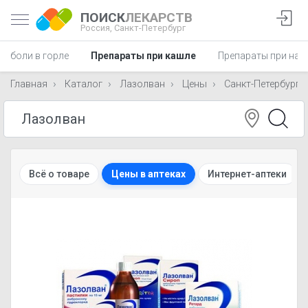
ПОИСК
ЛЕКАРСТВ
Россия,
Санкт-Петербург
и боли в горле
Препараты при кашле
Препараты при нас
Главная
Каталог
Лазолван
Цены
Санкт-Петербург
Всё о товаре
Цены в аптеках
Интернет-аптеки