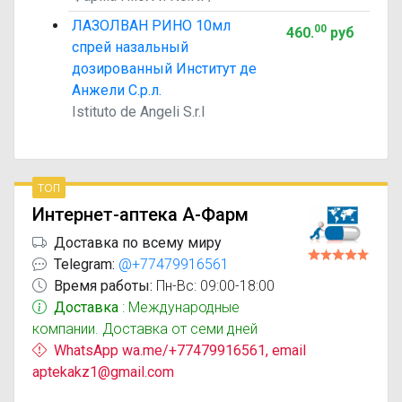
ЛАЗОЛВАН РИНО 10мл
00
460
.
руб
спрей назальный
дозированный Институт де
Анжели С.р.л.
Istituto de Angeli S.r.l
топ
Интернет-аптека А-Фарм
Доставка по всему миру
Telegram:
@+77479916561
Время работы:
Пн-Вс: 09:00-18:00
Доставка
: Международные
компании. Доставка от семи дней
WhatsApp wa.me/+77479916561, email
aptekakz1@gmail.com