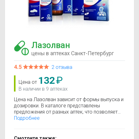
Лазолван
цены в аптеках Санкт-Петербург
4.5
2 отзыва
132
₽
Цена от
В наличии в 9 аптеках
Цена на Лазолван зависит от формы выпуска и
дозировки. В каталоге представлены
предложения от разных аптек, что позволяет
быстро найти, где купить Лазолван по
Подробнее
минимальной цене. Информация о стоимости
регулярно обновляется, поэтому вы видите
только актуальные данные.
Смотрите также: