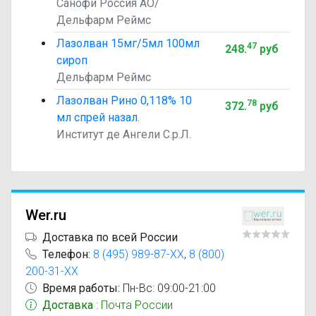
Санофи Россия АО/
Дельфарм Реймс
Лазолван 15мг/5мл 100мл
47
248
.
руб
сироп
Дельфарм Реймс
Лазолван Рино 0,118% 10
78
372
.
руб
мл спрей назал.
Институт де Ангели С.р.Л.
Wer.ru
Доставка по всей России
Телефон:
8 (495) 989-87-XX
,
8 (800)
200-31-XX
Время работы:
Пн-Вс: 09:00-21:00
Доставка
: Почта России