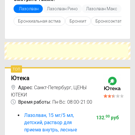
Перед покупкой рекомендуется ознакомиться с
Лазолван
Лазолван Рино
Лазолван Макс
Лаз
инструкцией по применению, показаниями и
противопоказаниями. При необходимости вы
Бронхиальная астма
Бронхит
Бронхоэктатическа
можете подобрать аналоги Лазолван с
похожим действующим веществом или более
доступной ценой.
Чтобы купить Лазолван в ближайшей аптеке,
укажите свой город и сравните предложения.
Это поможет сэкономить время и выбрать
оптимальный вариант по цене и наличию.
топ
Ютека
Адрес:
Санкт-Петербург
,
ЦЕНЫ
ЮТЕКИ
Время работы:
Пн-Вс: 08:00-21:00
Лазолван, 15 мг/5 мл,
00
132
.
руб
детский, раствор для
приема внутрь, лесные