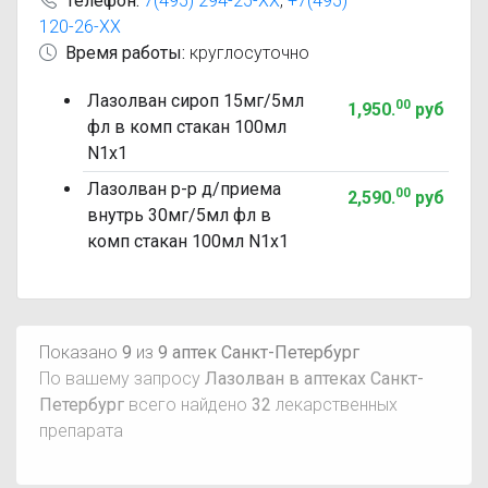
Телефон:
7(495) 294-25-XX
,
+7(495)
120-26-XX
Время работы:
круглосуточно
Лазолван сироп 15мг/5мл
00
1,950
.
руб
фл в комп стакан 100мл
N1x1
Лазолван р-р д/приема
00
2,590
.
руб
внутрь 30мг/5мл фл в
комп стакан 100мл N1x1
Показано
9
из
9 аптек Санкт-Петербург
По вашему запросу
Лазолван в аптеках Санкт-
Петербург
всего найдено
32
лекарственных
препарата