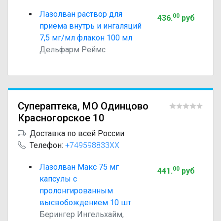
Лазолван раствор для
00
436
.
руб
приема внутрь и ингаляций
7,5 мг/мл флакон 100 мл
Дельфарм Реймс
Супераптека, МО Одинцово
Красногорское 10
Доставка по всей России
Телефон:
+749598833XX
Лазолван Макс 75 мг
00
441
.
руб
капсулы с
пролонгированным
высвобождением 10 шт
Берингер Ингельхайм,