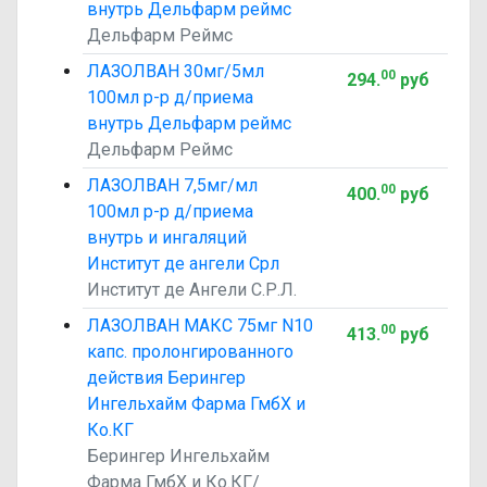
внутрь Дельфарм реймс
Дельфарм Реймс
ЛАЗОЛВАН 30мг/5мл
00
294
.
руб
100мл р-р д/приема
внутрь Дельфарм реймс
Дельфарм Реймс
ЛАЗОЛВАН 7,5мг/мл
00
400
.
руб
100мл р-р д/приема
внутрь и ингаляций
Институт де ангели Срл
Институт де Ангели С.Р.Л.
ЛАЗОЛВАН МАКС 75мг N10
00
413
.
руб
капс. пролонгированного
действия Берингер
Ингельхайм Фарма ГмбХ и
Ко.КГ
Берингер Ингельхайм
Фарма ГмбХ и Ко.КГ/