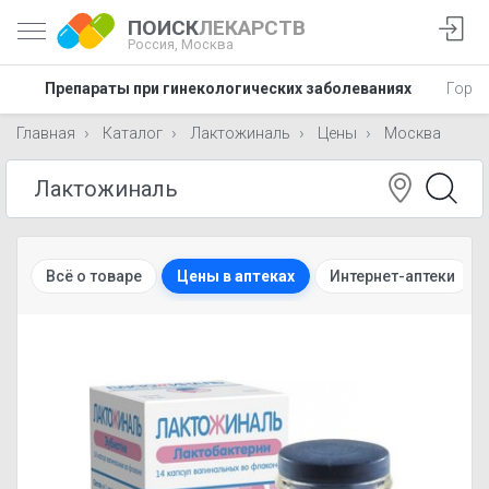
ПОИСК
ЛЕКАРСТВ
Россия,
Москва
вы
Препараты при гинекологических заболеваниях
Гормо
Главная
Каталог
Лактожиналь
Цены
Москва
Всё о товаре
Цены в аптеках
Интернет-аптеки