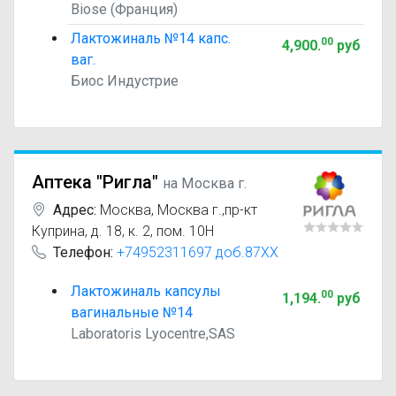
Biose (Франция)
Лактожиналь №14 капс.
00
4,900
.
руб
ваг.
Биос Индустрие
Аптека "Ригла"
на Москва г.
Адрес:
Москва
,
Москва г.,пр-кт
Куприна, д. 18, к. 2, пом. 10Н
Телефон:
+74952311697 доб.87XX
Лактожиналь капсулы
00
1,194
.
руб
вагинальные №14
Laboratoris Lyocentre,SAS