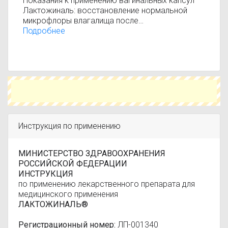
Показания к применению вагинальных капсул
Лактожиналь: восстановление нормальной
микрофлоры влагалища после
антибактериальной терапии бактериального
Подробнее
вагиноза; при подготовке к проведению
плановых гинекологических операций; при
предродовой подготовке беременных женщин,
входящих в группу риска в отношении
бактериального вагиноза. Профилактика
рецидивов вульвовагинального кандидоза
(включая обострения рецидивирующего
вульвовагинального кандидоза) после местной
и/или системной терапии противогрибковыми
Инструкция по применению
препаратами.
МИНИСТЕРСТВО ЗДРАВООХРАНЕНИЯ
РОССИЙСКОЙ ФЕДЕРАЦИИ
ИНСТРУКЦИЯ
по применению лекарственного препарата для
медицинского применения
ЛАКТОЖИНАЛЬ®
Регистрационный номер:
ЛП-001340