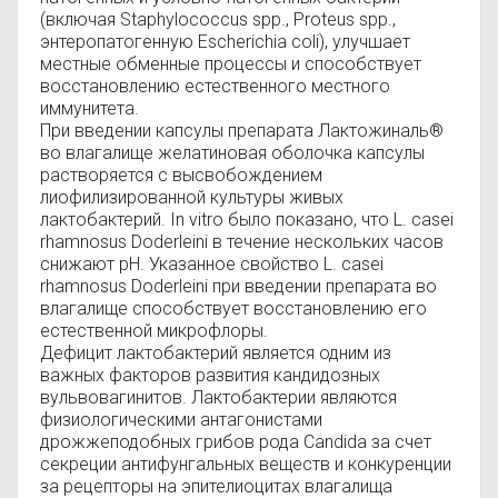
(включая Staphylococcus spp., Proteus spp.,
энтеропатогенную Escherichia coli), улучшает
местные обменные процессы и способствует
восстановлению естественного местного
иммунитета.
При введении капсулы препарата Лактожиналь®
во влагалище желатиновая оболочка капсулы
растворяется с высвобождением
лиофилизированной культуры живых
лактобактерий. In vitro было показано, что L. casei
rhamnosus Doderleini в течение нескольких часов
снижают рН. Указанное свойство L. casei
rhamnosus Doderleini при введении препарата во
влагалище способствует восстановлению его
естественной микрофлоры.
Дефицит лактобактерий является одним из
важных факторов развития кандидозных
вульвовагинитов. Лактобактерии являются
физиологическими антагонистами
дрожжеподобных грибов рода Candida за счет
секреции антифунгальных веществ и конкуренции
за рецепторы на эпителиоцитах влагалища