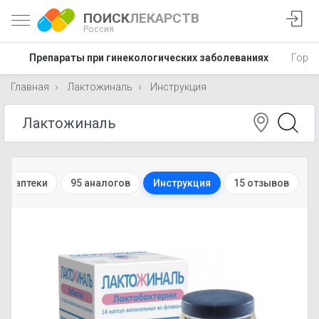
ПОИСК
ЛЕКАРСТВ
Россия
вы
Препараты при гинекологических заболеваниях
Гормо
Главная
Лактожиналь
Инструкция
ет-аптеки
95 аналогов
Инструкция
15 отзывов