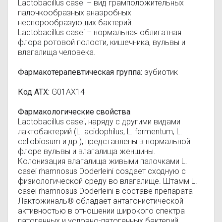
Lactobacillus casei – вид грамположительных
палочкообразных анаэробных
неспорообразующих бактерий.
Lactobacillus casei – нормальная облигатная
флора ротовой полости, кишечника, вульвы и
влагалища человека.
Фармакотерапевтическая группа:
эубиотик
Код АТХ:
G01AX14
Фармакологические свойства
Lactobacillus casei, наряду с другими видами
лактобактерий (L. аcidophilus, L. fermentum, L.
cellobiosum и др.), представлены в нормальной
флоре вульвы и влагалища женщины.
Колонизация влагалища живыми палочками L.
casei rhamnosus Doderleini создает сходную с
физиологической среду во влагалище. Штамм L.
casei rhamnosus Doderleini в составе препарата
Лактожиналь® обладает антагонистической
активностью в отношении широкого спектра
патогенных и условно-патогенных бактерий