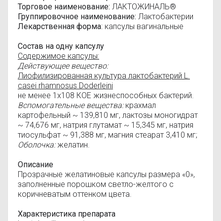
Торговое наименование:
ЛАКТОЖИНАЛЬ®
Группировочное наименование:
Лактобактерии
Лекарственная форма
: капсулы вагинальные
Состав на одну капсулу
Содержимое капсулы:
Действующее вещество:
Лиофилизированная культура лактобактерий L.
casei rhamnosus Doderleini
не менее 1х108 КОЕ жизнеспособных бактерий.
Вспомогательные вещества:
крахмал
картофельный ~ 139,810 мг, лактозы моногидрат
~ 74,676 мг, натрия глутамат ~ 15,345 мг, натрия
тиосульфат ~ 91,388 мг, магния стеарат 3,410 мг;
Оболочка:
желатин.
Описание
Прозрачные желатиновые капсулы размера «0»,
заполненные порошком светло-желтого с
коричневатым оттенком цвета.
Характеристика препарата