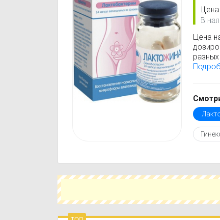
Цена
В нал
Цена н
дозиро
разных 
Лактож
Подро
стоимо
только
Перед 
Смотри
инстру
Лакт
против
подобр
Гинек
действ
Чтобы 
укажит
поможе
вариант
топ