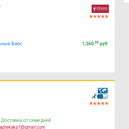
"
00
ьные Биос
1,360
.
руб
 Доставка от семи дней
aptekakz1@gmail.com