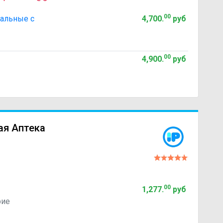
00
альные с
4,700
.
руб
00
4,900
.
руб
ая Аптека
00
1,277
.
руб
рие