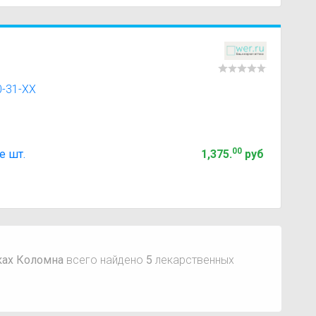
0-31-XX
00
е шт.
1,375
.
руб
ках Коломна
всего найдено
5
лекарственных