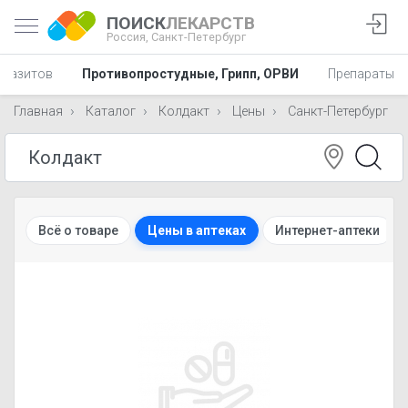
ПОИСК
ЛЕКАРСТВ
Россия,
Санкт-Петербург
аразитов
Противопростудные, Грипп, ОРВИ
Препараты в 
Главная
Каталог
Колдакт
Цены
Санкт-Петербург
Всё о товаре
Цены в аптеках
Интернет-аптеки