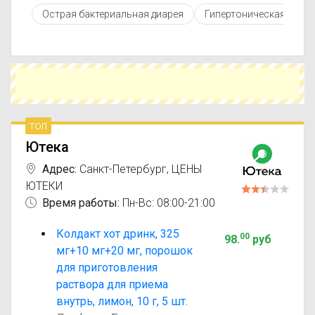
противопоказаниями. При необходимости вы
Острая бактериальная диарея
Гипертоническая боле
можете подобрать аналоги Колдакт с похожим
действующим веществом или более доступной
ценой.
Чтобы купить Колдакт в ближайшей аптеке,
укажите свой город и сравните предложения.
Это поможет сэкономить время и выбрать
оптимальный вариант по цене и наличию.
топ
Ютека
Адрес:
Санкт-Петербург
,
ЦЕНЫ
ЮТЕКИ
Время работы:
Пн-Вс: 08:00-21:00
Колдакт хот дринк, 325
00
98
.
руб
мг+10 мг+20 мг, порошок
для приготовления
раствора для приема
внутрь, лимон, 10 г, 5 шт.