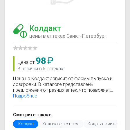
Колдакт
цены в аптеках Санкт-Петербург
98
₽
Цена от
В наличии в 8 аптеках
Цена на Колдакт зависит от формы выпуска и
дозировки. В каталоге представлены
предложения от разных аптек, что позволяет
быстро найти, где купить Колдакт по
Подробнее
минимальной цене. Информация о стоимости
регулярно обновляется, поэтому вы видите
только актуальные данные.
Смотрите также:
Перед покупкой рекомендуется ознакомиться с
Колдакт
Колдакт флю плюс
Колдакт с витамином
инструкцией по применению, показаниями и