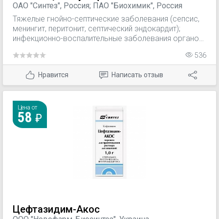
и II ряда и другим противотуберкулезным
ОАО "Синтез", Россия; ПАО "Биохимик", Россия
препаратам, кроме флоримицина.
Тяжелые гнойно-септические заболевания (сепсис,
менингит, перитонит, септический эндокардит);
инфекционно-воспалительные заболевания органов
дыхания (пневмония, эмпиема плевры, абсцесс
536
легких); инфекции почек и мочевыводящих путей;
гнойные осложнения в послеоперационный период;
Нравится
Написать отзыв
инфицированные ожоги; туберкулез легких и
туберкулезные поражения других органов,
вызванные микроорганизмами, резистентными к
противотуберкулезным средствам І та ІІ ряда и
Цена от
58
чувствительными к канамицину.
Цефтазидим-Акос