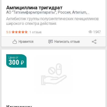
Ампициллина тригидрат
АО "Татхимфармпрепараты", Россия; Arterium,
Украина; ПАО "Биосинтез", Россия
Антибиотик группы полусинтетических пенициллинов
широкого спектра действия.
5.0
1 отзыв
1947
Нравится
Написать отзыв
Цена от
300