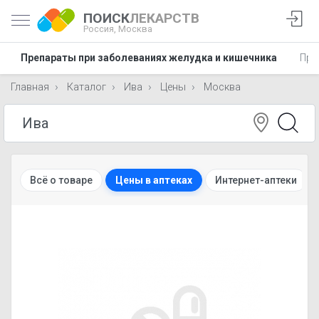
ПОИСК
ЛЕКАРСТВ
Россия,
Москва
Препараты при заболеваниях желудка и кишечника
Пре
Главная
Каталог
Ива
Цены
Москва
Всё о товаре
Цены в аптеках
Интернет-аптеки