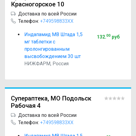
Красногорское 10
Доставка по всей России
Телефон:
+749598833XX
Индапамид МВ Штада 1,5
00
132
.
руб
мг таблетки с
пролонгированным
высвобождением 30 шт
НИЖФАРМ, Россия
Супераптека, МО Подольск
Рабочая 4
Доставка по всей России
Телефон:
+749598833XX
Индапамид МВ Штада 1,5