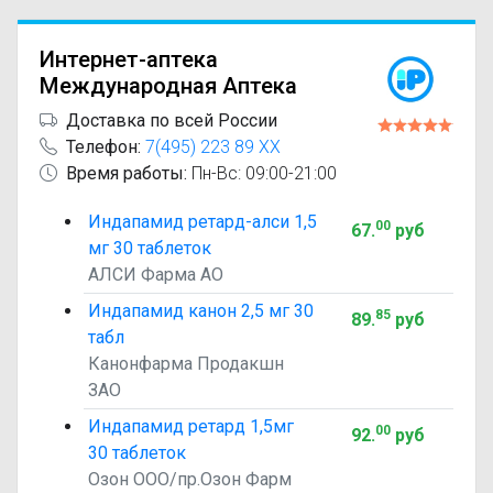
Интернет-аптека
Международная Аптека
Доставка по всей России
Телефон:
7(495) 223 89 XX
Время работы:
Пн-Вс: 09:00-21:00
Индапамид ретард-алси 1,5
00
67
.
руб
мг 30 таблеток
АЛСИ Фарма АО
Индапамид канон 2,5 мг 30
85
89
.
руб
табл
Канонфарма Продакшн
ЗАО
Индапамид ретард 1,5мг
00
92
.
руб
30 таблеток
Озон ООО/пр.Озон Фарм