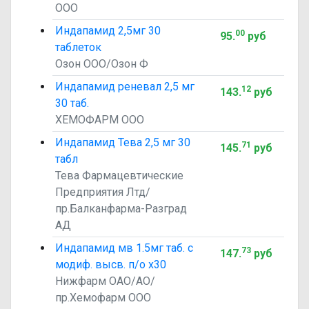
ООО
Индапамид 2,5мг 30
00
95
.
руб
таблеток
Озон ООО/Озон Ф
Индапамид реневал 2,5 мг
12
143
.
руб
30 таб.
ХЕМОФАРМ ООО
Индапамид Тева 2,5 мг 30
71
145
.
руб
табл
Тева Фармацевтические
Предприятия Лтд/
пр.Балканфарма-Разград
АД
Индапамид мв 1.5мг таб. с
73
147
.
руб
модиф. высв. п/о х30
Нижфарм ОАО/АО/
пр.Хемофарм ООО