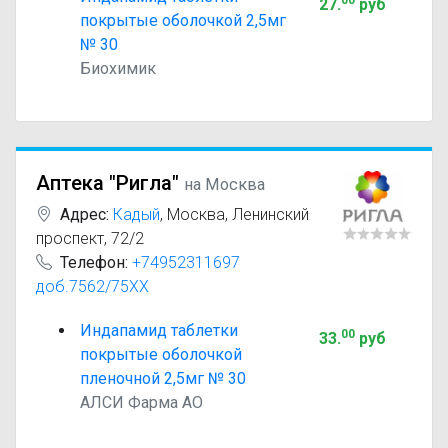
00
27
.
руб
покрытые оболочкой 2,5мг
№ 30
Биохимик
Аптека "Ригла"
на Москва
Адрес:
Кадый
,
Москва, Ленинский
проспект, 72/2
Телефон:
+74952311697
доб.7562/75XX
Индапамид таблетки
00
33
.
руб
покрытые оболочкой
пленочной 2,5мг № 30
АЛСИ Фарма АО