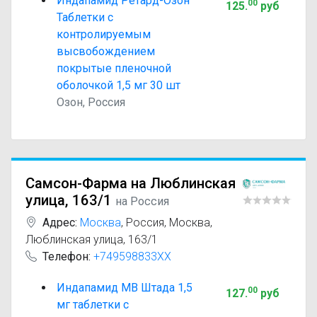
Индапамид Ретард-Озон
00
125
.
руб
Таблетки с
контролируемым
высвобождением
покрытые пленочной
оболочкой 1,5 мг 30 шт
Озон, Россия
Самсон-Фарма на Люблинская
улица, 163/1
на Россия
Адрес:
Москва
,
Россия, Москва,
Люблинская улица, 163/1
Телефон:
+749598833XX
Индапамид МВ Штада 1,5
00
127
.
руб
мг таблетки с