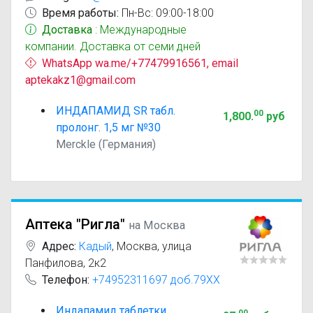
Время работы:
Пн-Вс: 09:00-18:00
Доставка
: Международные
компании. Доставка от семи дней
WhatsApp wa.me/+77479916561, email
aptekakz1@gmail.com
ИНДАПАМИД SR табл.
00
1,800
.
руб
пролонг. 1,5 мг №30
Merckle (Германия)
Аптека "Ригла"
на Москва
Адрес:
Кадый
,
Москва, улица
Панфилова, 2к2
Телефон:
+74952311697 доб.79XX
Индапамид таблетки