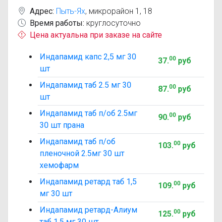
Адрес:
Пыть-Ях
,
микрорайон 1, 18
Время работы:
круглосуточно
Цена актуальна при заказе на сайте
Индапамид капс 2,5 мг 30
00
37
.
руб
шт
Индапамид таб 2.5 мг 30
00
87
.
руб
шт
Индапамид таб п/об 2.5мг
00
90
.
руб
30 шт прана
Индапамид таб п/об
00
103
.
руб
пленочной 2.5мг 30 шт
хемофарм
Индапамид ретард таб 1,5
00
109
.
руб
мг 30 шт
Индапамид ретард-Алиум
00
125
.
руб
таб 1,5 мг 30 шт