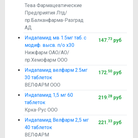
Тева Фармацевтические
Предприятия Лтд/
пр.Балканфарма-Разград
АД
Индапамид мв 1.5мг таб. с
73
147
.
руб
модиф. высв. п/о х30
Нижфарм ОАО/АО/
пр.Хемофарм ООО
Индапамид велфарм 2.5мг
50
172
.
руб
30 таблеток
ВЕЛФАРМ ООО
Индапамид 1,5 мг 60
28
219
.
руб
таблеток
Крка-Рус ООО
Индапамид Велфарм 2,5 мг
33
221
.
руб
40 таблеток
ВЕЛФАРМ