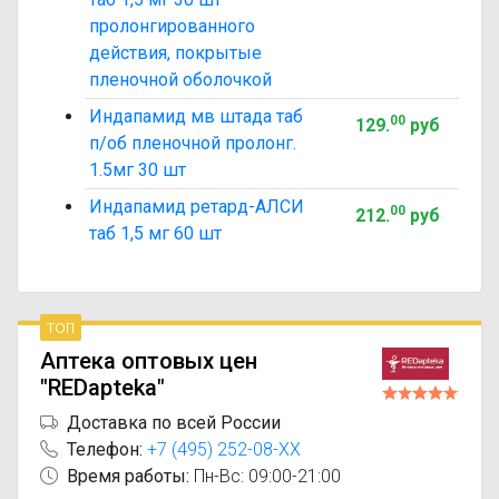
пролонгированного
действия, покрытые
пленочной оболочкой
Индапамид мв штада таб
00
129
.
руб
п/об пленочной пролонг.
1.5мг 30 шт
Индапамид ретард-АЛСИ
00
212
.
руб
таб 1,5 мг 60 шт
топ
Аптека оптовых цен
"REDapteka"
Доставка по всей России
Телефон:
+7 (495) 252-08-XX
Время работы:
Пн-Вс: 09:00-21:00