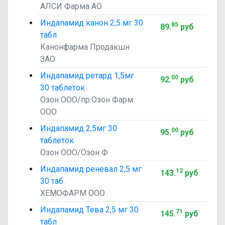
АЛСИ Фарма АО
Индапамид канон 2,5 мг 30
85
89
.
руб
табл
Канонфарма Продакшн
ЗАО
Индапамид ретард 1,5мг
00
92
.
руб
30 таблеток
Озон ООО/пр.Озон Фарм
ООО
Индапамид 2,5мг 30
00
95
.
руб
таблеток
Озон ООО/Озон Ф
Индапамид реневал 2,5 мг
12
143
.
руб
30 таб.
ХЕМОФАРМ ООО
Индапамид Тева 2,5 мг 30
71
145
.
руб
табл