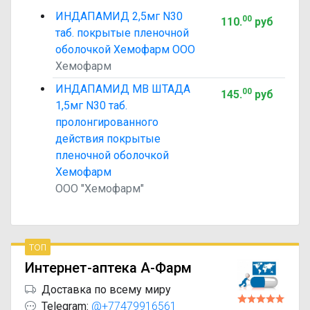
ИНДАПАМИД 2,5мг N30
00
110
.
руб
таб. покрытые пленочной
оболочкой Хемофарм ООО
Хемофарм
ИНДАПАМИД МВ ШТАДА
00
145
.
руб
1,5мг N30 таб.
пролонгированного
действия покрытые
пленочной оболочкой
Хемофарм
ООО "Хемофарм"
топ
Интернет-аптека А-Фарм
Доставка по всему миру
Telegram:
@+77479916561