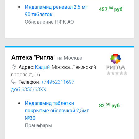
Индапамид реневал 2.5 мг
84
457
.
руб
90 таблеток
Обновление ПФК АО
Аптека "Ригла"
на Москва
Адрес:
Кадый
,
Москва, Ленинский
проспект, 16
Телефон:
+74952311697
доб.6350/63XX
Индапамид таблетки
50
82
.
руб
покрытые оболочкой 2,5мг
№30
Пранафарм