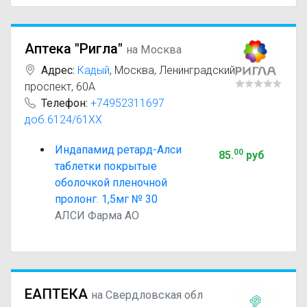
Аптека "Ригла"
на Москва
Адрес:
Кадый
,
Москва, Ленинградский
проспект, 60А
Телефон:
+74952311697
доб.6124/61XX
Индапамид ретард-Алси
00
85
.
руб
таблетки покрытые
оболочкой пленочной
пролонг. 1,5мг № 30
АЛСИ Фарма АО
ЕАПТЕКА
на Свердловская обл