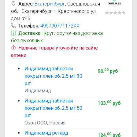
Адрес:
Екатеринбург
,
Свердловская
обл, Екатеринбург г, Крестинского ул,
дом № 6
Телефон:
495790771172XX
Доставка
: Круглосуточная доставка
без выходных
Наличие товара уточняйте на сайте
аптеки
Индапамид таблетки
00
96
.
руб
покрыт.плен.об. 2,5 мг 30
шт
Индапамид
Индапамид таблетки
00
103
.
руб
покрыт.плен.об. 2,5 мг 50
шт
Озон ООО, Россия
Индапамид ретард
00
124
.
руб