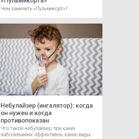
«Пульмикорта»
Чем заменить «Пульмикорт»?
Аденоидит
Атеросклероз
Острый тонзиллит
Тонзилли
Небулайзер (ингалятор): когда
он нужен и когда
противопоказан
Что такое небулайзер, при каких
заболеваниях эффективен, какие виды