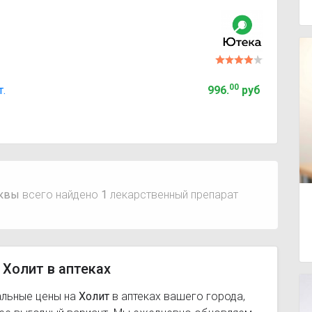
00
т.
996
.
руб
сквы
всего найдено
1
лекарственный препарат
 Холит в аптеках
альные цены на
Холит
в аптеках вашего города,