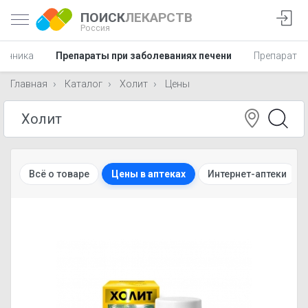
ПОИСК
ЛЕКАРСТВ
Россия
шечника
Препараты при заболеваниях печени
Препараты 
Главная
Каталог
Холит
Цены
Всё о товаре
Цены в аптеках
Интернет-аптеки