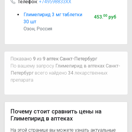
Телефон:
+749598833XX
Глимепирид 3 мг таблетки
00
453
.
руб
30 шт
Озон, Россия
Показано
9
из
9 аптек Санкт-Петербург
По вашему запросу
Глимепирид в аптеках Санкт-
Петербург
всего найдено
34
лекарственных
препарата
Почему стоит сравнить цены на
Глимепирид в аптеках
На этой странице вы можете узнать актуальные