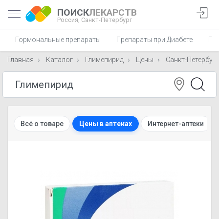
ПОИСК
ЛЕКАРСТВ
Россия,
Санкт-Петербург
Гормональные препараты
Препараты при Диабете
Пр
Главная
Каталог
Глимепирид
Цены
Санкт-Петербур
Всё о товаре
Цены в аптеках
Интернет-аптеки