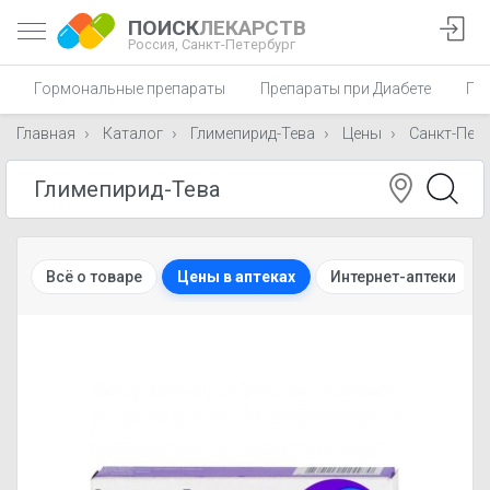
ПОИСК
ЛЕКАРСТВ
Россия,
Санкт-Петербург
Гормональные препараты
Препараты при Диабете
Пр
Главная
Каталог
Глимепирид-Тева
Цены
Санкт-Пете
Всё о товаре
Цены в аптеках
Интернет-аптеки