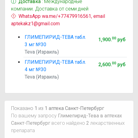
Доставка
: Международные
компании. Доставка от семи дней
WhatsApp wa.me/+77479916561, email
aptekakz1@gmail.com
ГЛИМЕПИРИД-ТЕВА табл.
00
1,900
.
руб
3 мг №30
Teva (Израиль)
ГЛИМЕПИРИД-ТЕВА табл.
00
2,600
.
руб
4 мг №30
Teva (Израиль)
Показано
1
из
1 аптека Санкт-Петербург
По вашему запросу
Глимепирид-Тева в аптеках
Санкт-Петербург
всего найдено
2
лекарственных
препарата