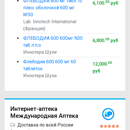
ФЛЕБОДИА 600 мг табл. п/
00
6,100
.
руб
плен. оболочкой 600 мг
№30
Lab. Innotech International
(Франция)
ФЛЕБОДИА 600 600мг N30
00
6,800
.
руб
таб п.п.о.
Иннотера Шузи
Флебодиа 600 600 мг 60
00
12,000
.
таблеток
руб
Иннотера Шузи
Интернет-аптека
Международная Аптека
Доставка по всей России