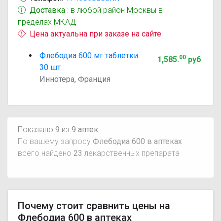
Доставка
: в любой район Москвы в
пределах МКАД
Цена актуальна при заказе на сайте
Флебодиа 600 мг таблетки
00
1,585
.
руб
30 шт
Иннотера, Франция
Показано
9
из
9 аптек
По вашему запросу
Флебодиа 600 в аптеках
всего найдено
23
лекарственных препарата
Почему стоит сравнить цены на
Флебодиа 600 в аптеках