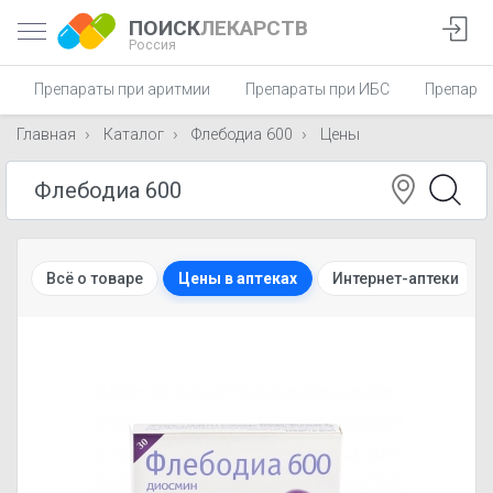
ПОИСК
ЛЕКАРСТВ
Россия
Препараты при аритмии
Препараты при ИБС
Препарат
Главная
Каталог
Флебодиа 600
Цены
Всё о товаре
Цены в аптеках
Интернет-аптеки