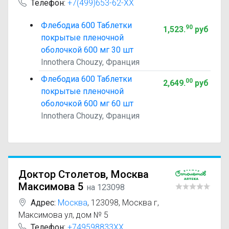
Телефон:
+7(499)653-62-XX
Флебодиа 600 Таблетки
90
1,523
.
руб
покрытые пленочной
оболочкой 600 мг 30 шт
Innothera Chouzy, Франция
Флебодиа 600 Таблетки
00
2,649
.
руб
покрытые пленочной
оболочкой 600 мг 60 шт
Innothera Chouzy, Франция
Доктор Столетов, Москва
Максимова 5
на 123098
Адрес:
Москва
,
123098, Москва г,
Максимова ул, дом № 5
Телефон:
+749598833XX