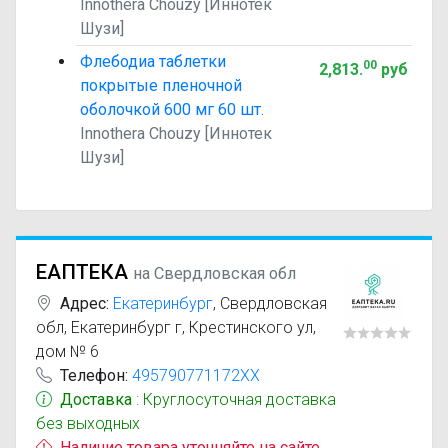
Innothera Chouzy [Иннотек
Шузи]
Флебодиа таблетки
00
2,813
.
руб
покрытые пленочной
оболочкой 600 мг 60 шт.
Innothera Chouzy [Иннотек
Шузи]
ЕАПТЕКА
на Свердловская обл
Адрес:
Екатеринбург
,
Свердловская
обл, Екатеринбург г, Крестинского ул,
дом № 6
Телефон:
495790771172XX
Доставка
: Круглосуточная доставка
без выходных
Наличие товара уточняйте на сайте