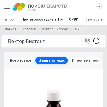
ПОИСК
ЛЕКАРСТВ
Россия
аразитов
Противопростудные, Грипп, ОРВИ
Препараты в 
Главная
Каталог
Доктор Вистонг
Цены
Всё о товаре
Цены в аптеках
Интернет-аптеки