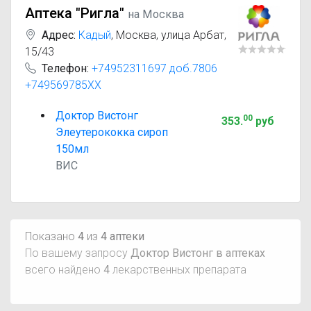
Аптека "Ригла"
на Москва
Адрес:
Кадый
,
Москва, улица Арбат,
15/43
Телефон:
+74952311697 доб.7806
+749569785XX
Доктор Вистонг
00
353
.
руб
Элеутерококка сироп
150мл
ВИС
Показано
4
из
4 аптеки
По вашему запросу
Доктор Вистонг в аптеках
всего найдено
4
лекарственных препарата