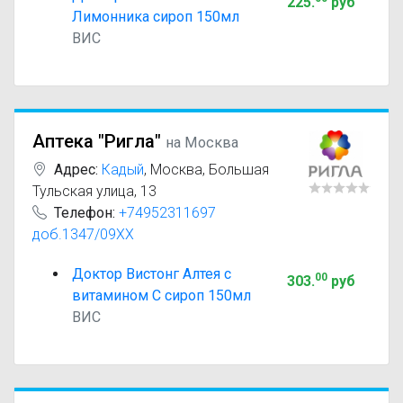
225
.
руб
Лимонника сироп 150мл
ВИС
Аптека "Ригла"
на Москва
Адрес:
Кадый
,
Москва, Большая
Тульская улица, 13
Телефон:
+74952311697
доб.1347/09XX
Доктор Вистонг Алтея с
00
303
.
руб
витамином С сироп 150мл
ВИС