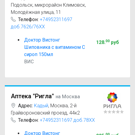
Подольск, микрорайон Климовск,
Молодёжная улица, 11
Телефон:
+74952311697
доб.7626/76XX
Доктор Вистонг
00
128
.
руб
Шиповника с витамином С
сироп 150мл
ВИС
Аптека "Ригла"
на Москва
Адрес:
Кадый
,
Москва, 2-й
Грайвороновский проезд, 44к2
Телефон:
+74952311697 доб.78XX
Доктор Вистонг
00