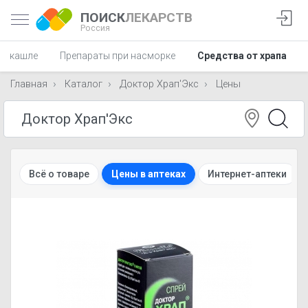
ПОИСК
ЛЕКАРСТВ
Россия
ри кашле
Препараты при насморке
Средства от храпа
Главная
Каталог
Доктор Храп'Экс
Цены
Всё о товаре
Цены в аптеках
Интернет-аптеки