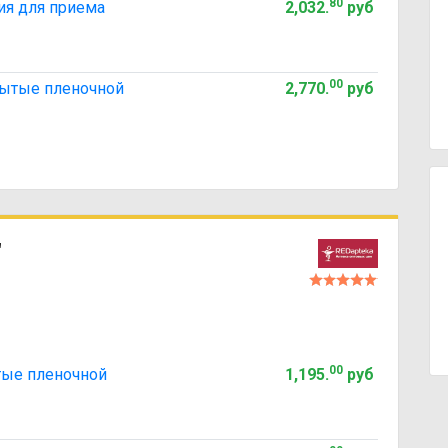
80
зия для приема
2,032
.
руб
00
крытые пленочной
2,770
.
руб
"
00
тые пленочной
1,195
.
руб