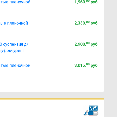
00
ытые пленочной
1,960
.
руб
00
тые пленочной
2,330
.
руб
00
 суспензия д/
2,900
.
руб
нуфэкчуринг
00
ытые пленочной
3,015
.
руб