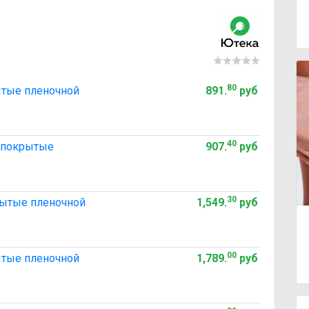
80
рытые пленочной
891
.
руб
40
, покрытые
907
.
руб
30
крытые пленочной
1,549
.
руб
00
рытые пленочной
1,789
.
руб